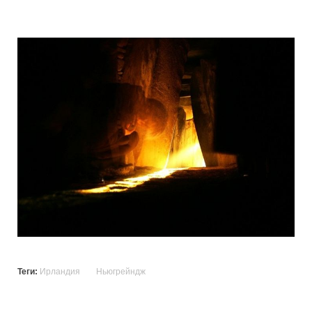
mysterious_construction_in_ireland_22.
Теги:
Ирландия
Ньюгрейндж