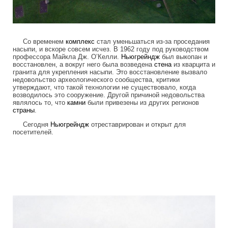
Со временем
комплекс
стал уменьшаться из-за проседания
насыпи, и вскоре совсем исчез. В 1962 году под руководством
профессора Майкла Дж. О’Келли.
Ньюгрейндж
был выкопан и
восстановлен, а вокруг него была возведена
стена
из кварцита и
гранита для укрепления насыпи. Это восстановление вызвало
недовольство археологического сообщества, критики
утверждают, что такой технологии не существовало, когда
возводилось это сооружение. Другой причиной недовольства
являлось то, что
камни
были привезены из других регионов
страны
.
Сегодня
Ньюгрейндж
отреставрирован и открыт для
посетителей.
mysterious_construction_in_ireland_4.j