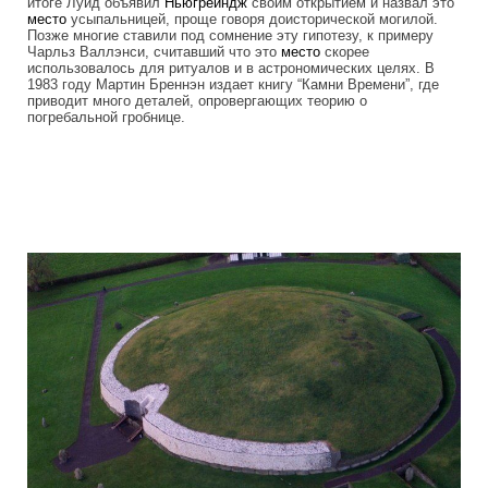
итоге Луйд объявил
Ньюгрейндж
своим открытием и назвал это
место
усыпальницей, проще говоря доисторической могилой.
Позже многие ставили под сомнение эту гипотезу, к примеру
Чарльз Валлэнси, считавший что это
место
скорее
использовалось для ритуалов и в астрономических целях. В
1983 году Мартин Бреннэн издает книгу “Камни Времени”, где
приводит много деталей, опровергающих теорию о
погребальной гробнице.
mysterious_construction_in_ireland_3.j