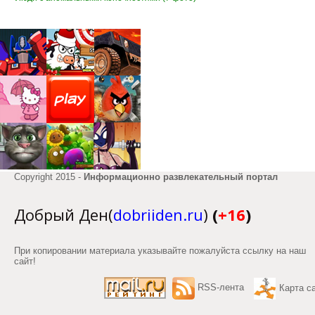
Copyright 2015 -
Информационно развлекательный портал
Добрый Ден(
dobriiden.ru
)
(
+16
)
При копировании материала указывайте пожалуйста ссылку на наш
сайт!
RSS-лента
Карта с