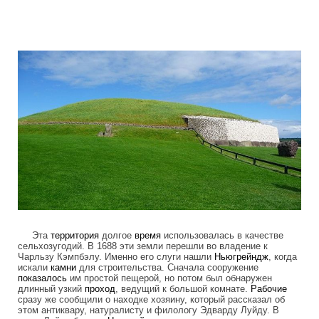
mysterious_construction_in_ireland_2.j
Эта
территория
долгое
время
использовалась в качестве
сельхозугодий. В 1688 эти земли перешли во владение к
Чарльзу Кэмпбэлу. Именно его слуги нашли
Ньюгрейндж
, когда
искали
камни
для строительства. Сначала сооружение
показалось
им простой пещерой, но потом был обнаружен
длинный узкий
проход
, ведущий к большой комнате.
Рабочие
сразу же сообщили о находке хозяину, который рассказал об
этом антиквару, натуралисту и филологу Эдварду Луйду. В