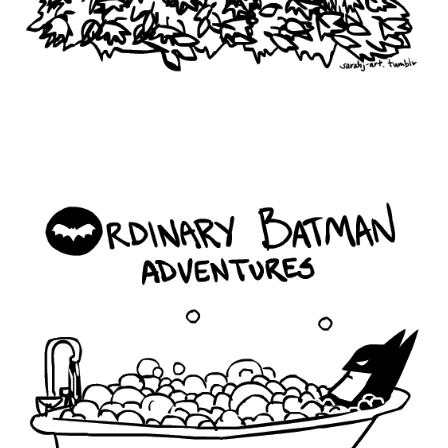
ordinary_batman_life_6.gif