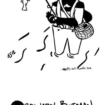
ordinary_batman_life_12.gif