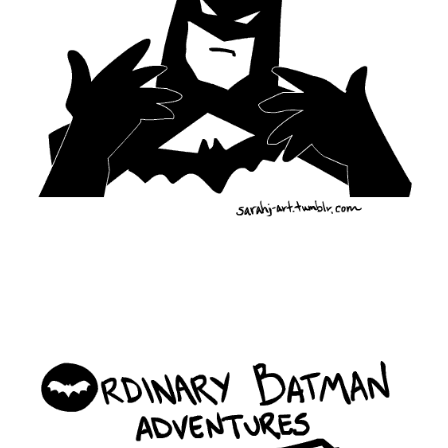
ordinary_batman_life_8.gif