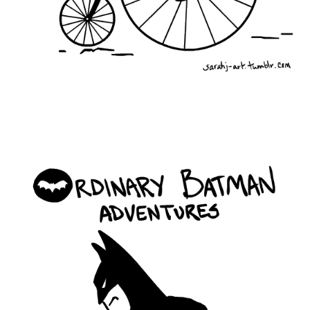
ordinary_batman_life_3.gif