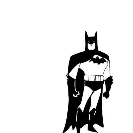
ordinary_batman_life_10.gif