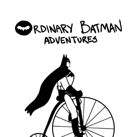
ordinary_batman_life_2.gif