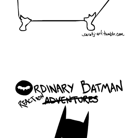
ordinary_batman_life_7.gif