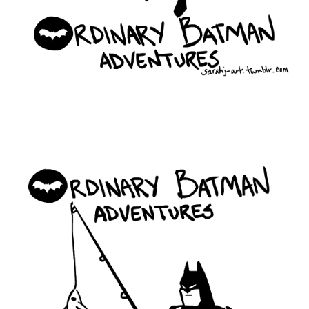
ordinary_batman_life_11.gif