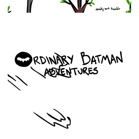
ordinary_batman_life_13.gif