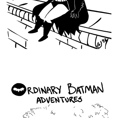
ordinary_batman_life_1.gif