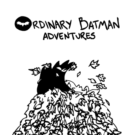
ordinary_batman_life_5.gif