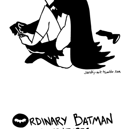
ordinary_batman_life_4.gif