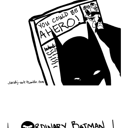
ordinary_batman_life_9.gif