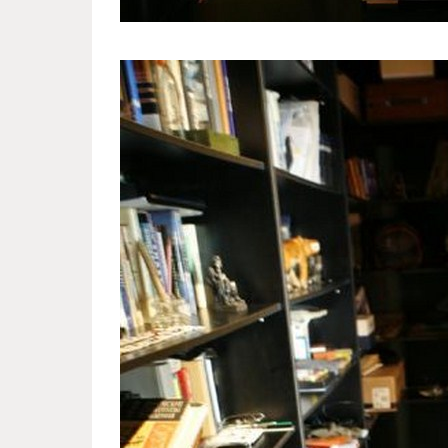
lebedev_home_2.jpg