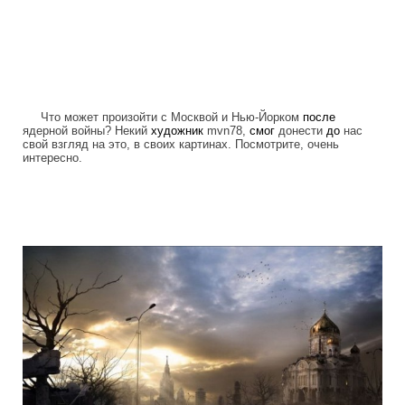
Что может произойти с Москвой и Нью-Йорком
после
ядерной войны? Некий
художник
mvn78,
смог
донести
до
нас
свой взгляд на это, в своих картинах. Посмотрите, очень
интересно.
life_after_the_apocalypse.jpg