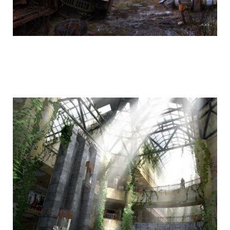
life_after_the_apocalypse_2.jpg