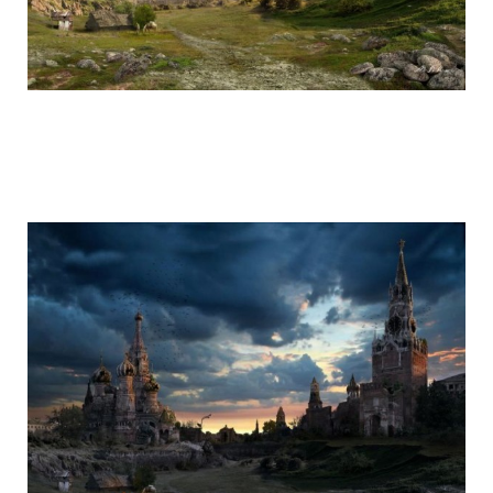
life_after_the_apocalypse_11.jpg