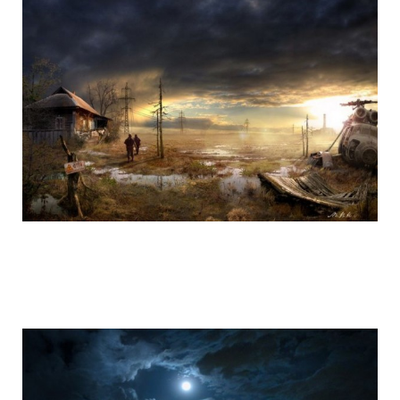
life_after_the_apocalypse_8.jpg