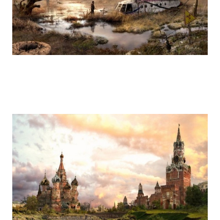
life_after_the_apocalypse_10.jpg