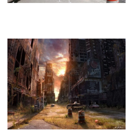
life_after_the_apocalypse_5.jpg