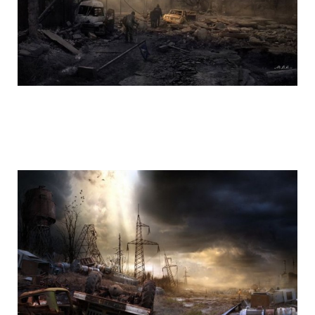
life_after_the_apocalypse_1.jpg