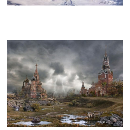
life_after_the_apocalypse_13.jpg