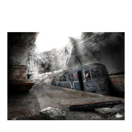
life_after_the_apocalypse_14.jpg