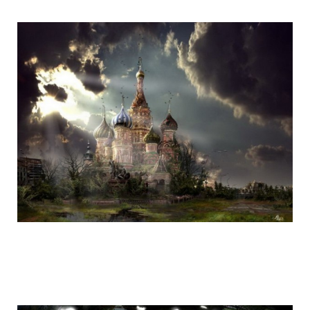
life_after_the_apocalypse_17.jpg