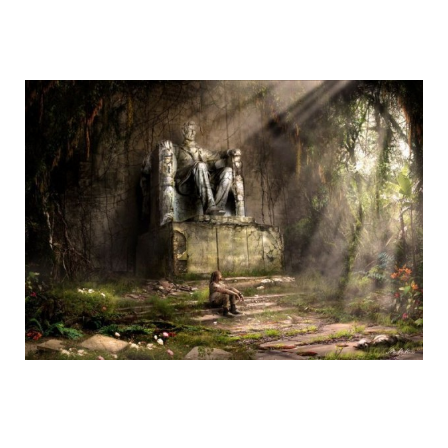
life_after_the_apocalypse_15.jpg
life_after_the_apocalypse_16.jpg