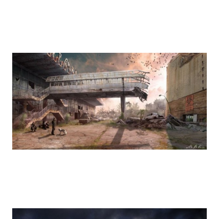
life_after_the_apocalypse_6.jpg
life_after_the_apocalypse_7.jpg