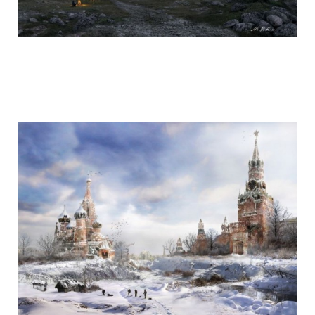
life_after_the_apocalypse_12.jpg