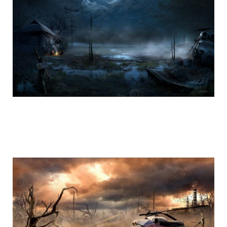
life_after_the_apocalypse_9.jpg