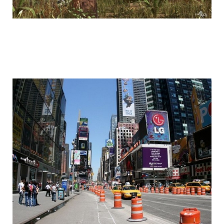
life_after_the_apocalypse_4.jpg