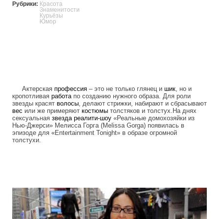
Рубрики:
Красота
Знаменитости
Курьёзы
Юмор
Актерская
профессия
– это не только глянец и
шик
, но и
кропотливая
работа
по созданию нужного образа. Для роли
звезды красят
волосы
, делают стрижки, набирают и сбрасывают
вес
или же примеряют
костюмы
толстяков и толстух.На днях
сексуальная
звезда
реалити-шоу
«Реальные домохозяйки из
Нью-Джерси» Мелисса Горга (Melissa Gorga) появилась в
эпизоде для «Entertainment Tonight» в образе огромной
толстухи.
fake_fat_celebs.jpg