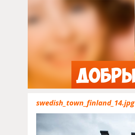
swedish_town_finland_14.jpg