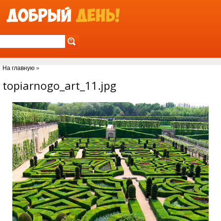
Jump to Navigation
На главную
»
Вы здесь
topiarnogo_art_11.jpg