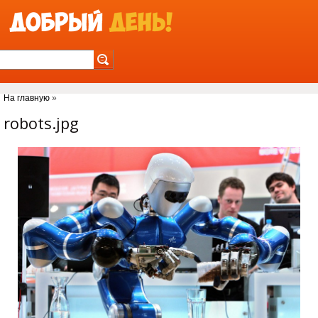
Jump to Navigation
На главную
»
Вы здесь
robots.jpg