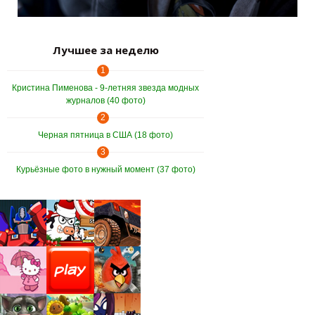
Лучшее за неделю
1
Кристина Пименова - 9-летняя звезда модных
журналов (40 фото)
2
Черная пятница в США (18 фото)
3
Курьёзные фото в нужный момент (37 фото)