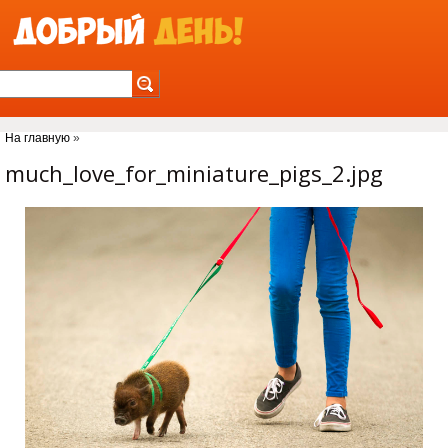
Jump to Navigation
На главную
»
Вы здесь
much_love_for_miniature_pigs_2.jpg