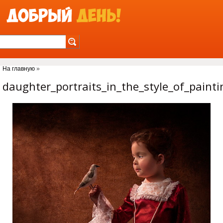
Jump to Navigation
На главную
»
Вы здесь
daughter_portraits_in_the_style_of_paint