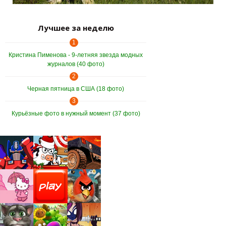
Лучшее за неделю
1
Кристина Пименова - 9-летняя звезда модных
журналов (40 фото)
2
Черная пятница в США (18 фото)
3
Курьёзные фото в нужный момент (37 фото)