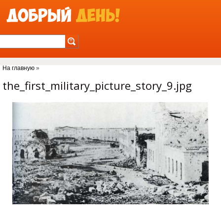
Jump to Navigation
На главную
»
Вы здесь
the_first_military_picture_story_9.jpg