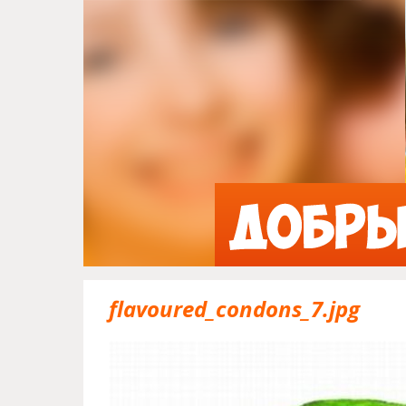
flavoured_condons_7.jpg