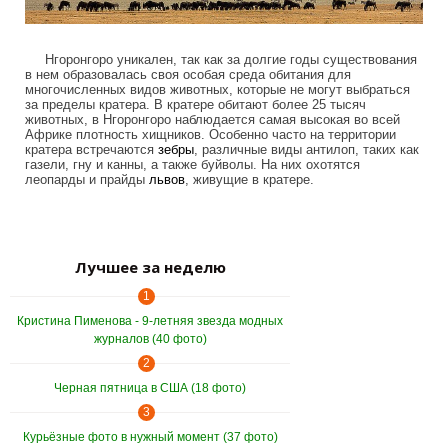
Нгоронгоро уникален, так как за долгие годы существования
в нем образовалась своя особая среда обитания для
многочисленных видов животных, которые не могут выбраться
за пределы кратера. В кратере обитают более 25 тысяч
животных, в Нгоронгоро наблюдается самая высокая во всей
Африке плотность хищников. Особенно часто на территории
кратера встречаются
зебры
, различные виды антилоп, таких как
газели, гну и канны, а также буйволы. На них охотятся
леопарды и прайды
львов
, живущие в кратере.
Лучшее за неделю
1
Кристина Пименова - 9-летняя звезда модных
журналов (40 фото)
2
Черная пятница в США (18 фото)
3
Курьёзные фото в нужный момент (37 фото)