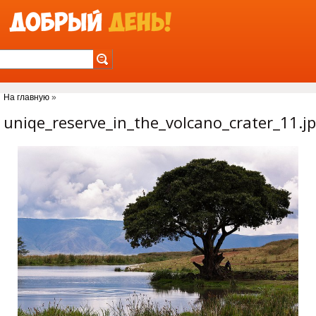
Jump to Navigation
На главную
»
Вы здесь
uniqe_reserve_in_the_volcano_crater_11.j