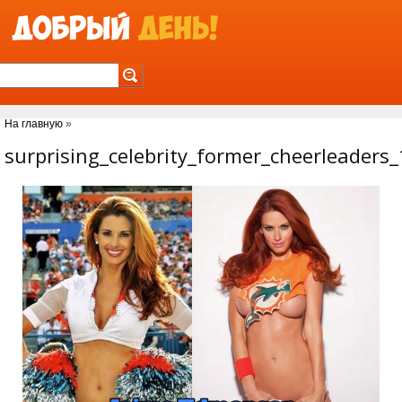
Jump to Navigation
На главную
»
Вы здесь
surprising_celebrity_former_cheerleaders_