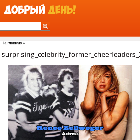
Jump to Navigation
На главную
»
Вы здесь
surprising_celebrity_former_cheerleaders_