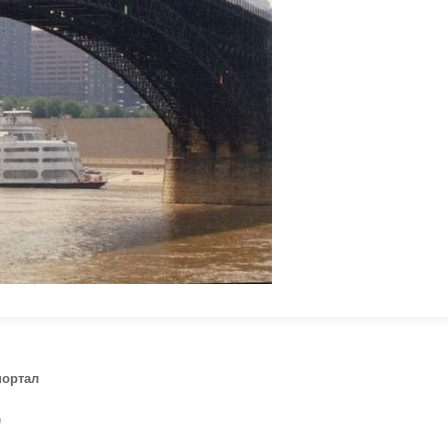
портал
)