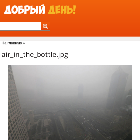
Jump to Navigation
На главную
»
Вы здесь
air_in_the_bottle.jpg