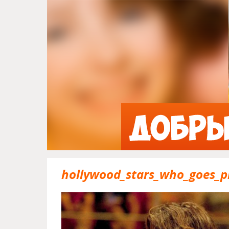
hollywood_stars_who_goes_p