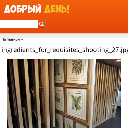
Jump to Navigation
На главную
»
Вы здесь
ingredients_for_requisites_shooting_27.jp