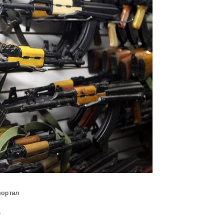
портал
)