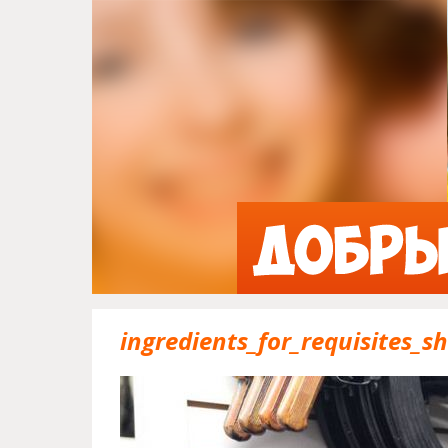
ingredients_for_requisites_s