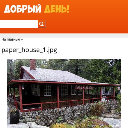
Jump to Navigation
На главную
»
Вы здесь
paper_house_1.jpg