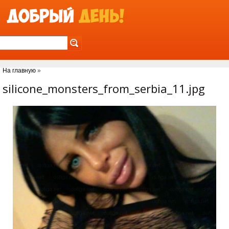
Jump to Navigation
На главную
»
Вы здесь
silicone_monsters_from_serbia_11.jpg