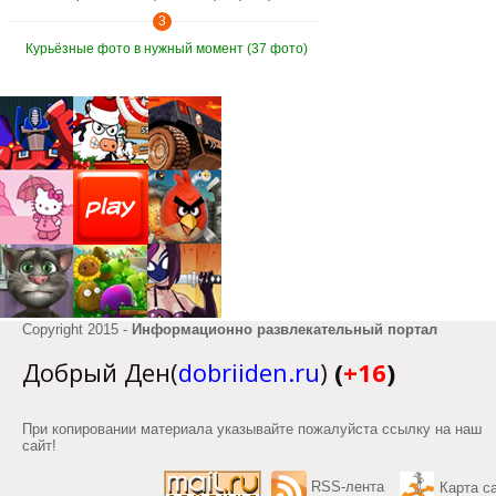
3
Курьёзные фото в нужный момент (37 фото)
Copyright 2015 -
Информационно развлекательный портал
Добрый Ден(
dobriiden.ru
)
(
+16
)
При копировании материала указывайте пожалуйста ссылку на наш
сайт!
RSS-лента
Карта с