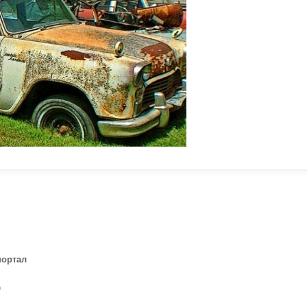
портал
)