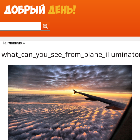
Jump to Navigation
На главную
»
Вы здесь
what_can_you_see_from_plane_illuminato