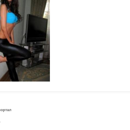
портал
)