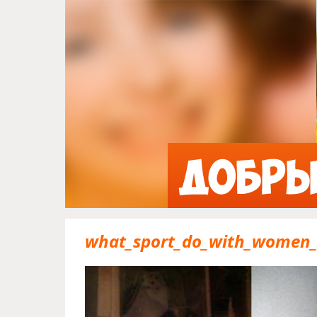
what_sport_do_with_women_