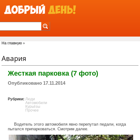
Jump to Navigation
Вы здесь
На главную
»
Авария
Жесткая парковка (7 фото)
Опубликовано 17.11.2014
Рубрики:
Люди
Автомобили
Курьёзы
Прочее
Водитель этого автомобиля явно перепутал педали, когда
пытался припарковаться. Смотрим далее.
tight_parking.jpg