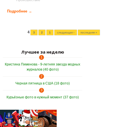
Подробнее →
о Аварии и происшествия (24 фото)
Страницы
4
3
2
1
следующая ›
последняя »
Лучшее за неделю
1
Кристина Пименова - 9-летняя звезда модных
журналов (40 фото)
2
Черная пятница в США (18 фото)
3
Курьёзные фото в нужный момент (37 фото)