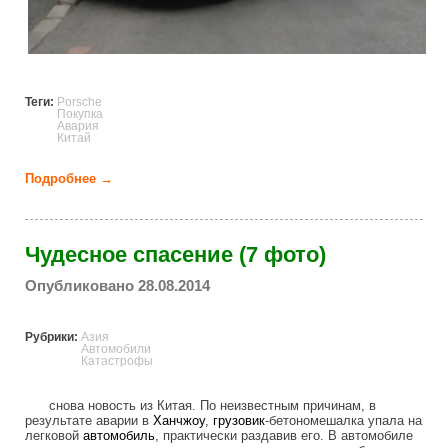
Теги:
Porsche
Покупка
Авария
Китай
Подробнее →
о Угробила Porsche через считанные секунды
после покупки (4 фото)
Чудесное спасение (7 фото)
Опубликовано 28.08.2014
Рубрики:
Азия
Автомобили
Катастрофы
снова новость из Китая. По неизвестным причинам, в
результате аварии в
Ханчжоу
,
грузовик
-бетономешалка упала на
легковой
автомобиль
, практически раздавив его. В автомобиле