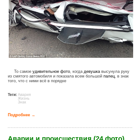
То самое
удивительное
фото
, когда
девушка
высунула руку
из смятого автомобиля и показала всем большой
палец
, в знак
того, что с ними всё в порядке
Теги:
Авария
Жизнь
Знак
Подробнее →
о Поднятый вверх палец - знак выживших (8 фото)
Аварии и происшествия (24 фото)