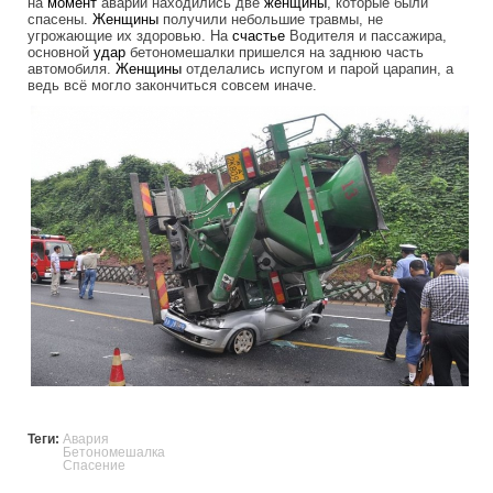
на
момент
аварии находились две
женщины
, которые были
спасены.
Женщины
получили небольшие травмы, не
угрожающие их здоровью. На
счастье
Водителя и пассажира,
основной
удар
бетономешалки пришелся на заднюю часть
автомобиля.
Женщины
отделались испугом и парой царапин, а
ведь всё могло закончиться совсем иначе.
miracle_escape.jpg
Теги:
Авария
Бетономешалка
Спасение