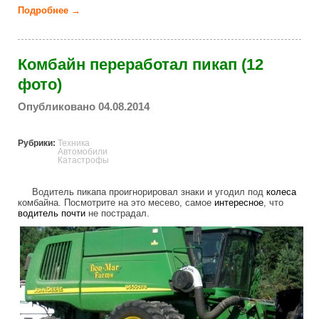
Подробнее →
о Чудесное спасение (7 фото)
Комбайн переработал пикап (12
фото)
Опубликовано 04.08.2014
Рубрики:
Техника
Автомобили
Катастрофы
Водитель пикапа проигнорировал знаки и угодил под
колеса
комбайна. Посмотрите на это месево, самое
интересное
, что
водитель
почти
не пострадал.
combine_processed_pickup.jpg