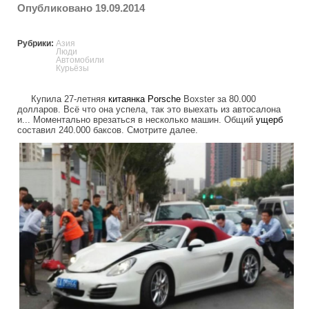
Опубликовано 19.09.2014
Рубрики:
Азия
Люди
Автомобили
Курьёзы
Купила 27-летняя
китаянка
Porsche
Boxster за 80.000
долларов. Всё что она успела, так это выехать из автосалона
и... Моментально врезаться в несколько машин. Общий
ущерб
составил 240.000 баксов. Смотрите далее.
porsche_ruined_within_seconds_after_p