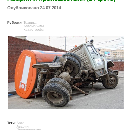
Опубликовано 24.07.2014
Рубрики:
Техника
Автомобили
Катастрофы
accidents_and_incidents.jpg
Теги:
Авто
Авария
Происшествие