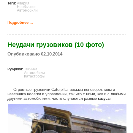
Теги:
Авария
Необычное
Автомобили
Подробнее →
о Необычные аварии (35 фото)
Неудачи грузовиков (10 фото)
Опубликовано 02.10.2014
Рубрики:
Техника
Автомобили
Катастрофы
Огромные грузовики Caterpillar весьма неповоротливы и
наверняка нелегки в управлении, так что с ними, как и с любыми
другими автомобилями, часто случаются разные
казусы
.
caterlillar_truck_fail.jpg