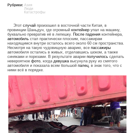
Рубрики:
Азия
Люди
Катастрофы
Этот
случай
произошел в восточной части Китая, в
провинции Шаньдун, где огромный
контейнер
упал на машину,
буквально превратив её в лепешку.
После
падения
контейнера,
автомобиль
стал практически плоским, пассажирам
находящимся внутри осталось всего около 60 см пространства.
Несмотря на такую чудовищную аварию, все
пассажиры
автомобиля остались в живых, отделавшись шоком, а также
синяками и порезами. В результате аварии
получилось
сделать
невероятное
фото
, когда
девушка
высунула руку из смятого
автомобиля и показала всем большой
палец
, в знак того, что с
ними всё в порядке.
thumbs_up_from_survivors.jpg