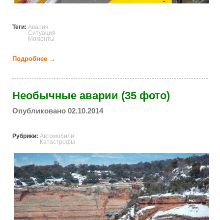
Теги:
Авария
Ситуация
Моменты
Подробнее →
о Курьезные аварии (32 фото)
Необычные аварии (35 фото)
Опубликовано 02.10.2014
Рубрики:
Автомобили
Катастрофы
unusual_car_crashes_in_the_world.jpg