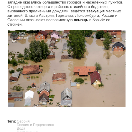
западне оказались большинство городов и населённых пунктов.
С прошедшего четверга в районах стихийного бедствия,
вызванного проливными дождями, ведётся
эвакуация
местных
жителей. Власти Австрии, Германии, Люксембурга, России и
Словении оказывают всевозможную
помощь
в борьбе со
стихией.
europe_under_water.jpg
Теги:
Сербия
Босния и Герцеговина
Вода