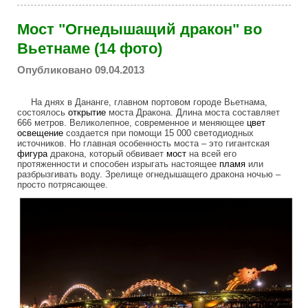
Мост "Огнедышащий дракон" во
Вьетнаме (14 фото)
Опубликовано 09.04.2013
На днях в Дананге, главном портовом городе Вьетнама,
состоялось
открытие
моста Дракона. Длина моста составляет
666 метров. Великолепное, современное и меняющее
цвет
освещение
создается при помощи 15 000 светодиодных
источников. Но главная особенность моста – это гигантская
фигура
дракона, который обвивает
мост
на всей его
протяженности и способен изрыгать настоящее
пламя
или
разбрызгивать воду. Зрелище огнедышащего дракона ночью –
просто потрясающее.
new_fire_breathing_dragon_bridge.jpg