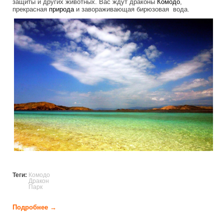
защиты и других животных. Вас ждут драконы
Комодо
,
прекрасная
природа
и завораживающая бирюзовая вода.
komodo_national_park.jpg
Теги:
Комодо
Дракон
Парк
Подробнее →
о Национальный парк Комодо (21 фото)