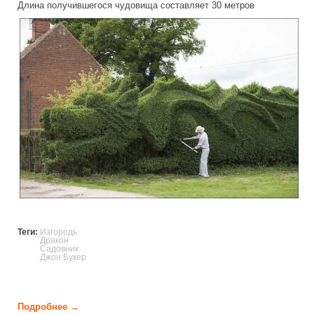
Длина получившегося чудовища составляет 30 метров
hedge_in_the_form_of_a_dragon.jpg
Теги:
Изгородь
Дракон
Садовник
Джон Букер
Подробнее →
о Живая изгородь в форме дракона (6 фото)