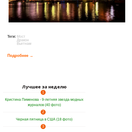
Теги:
Мост
Дракон
Вьетнам
Подробнее →
о Мост "Огнедышащий дракон" во Вьетнаме (14
фото)
Страницы
Лучшее за неделю
1
Кристина Пименова - 9-летняя звезда модных
журналов (40 фото)
2
Черная пятница в США (18 фото)
3