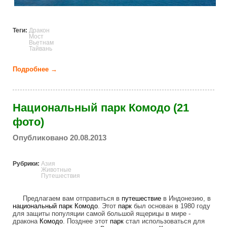
Теги:
Дракон
Мост
Вьетнам
Тайвань
Подробнее →
о Мост Дракона (14 фото)
Национальный парк Комодо (21
фото)
Опубликовано 20.08.2013
Рубрики:
Азия
Животные
Путешествия
Предлагаем вам отправиться в
путешествие
в Индонезию, в
национальный парк
Комодо
. Этот
парк
был основан в 1980 году
для защиты популяции самой большой ящерицы в мире -
дракона
Комодо
. Позднее этот
парк
стал использоваться для