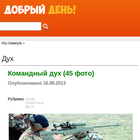
Jump to Navigation
Вы здесь
На главную
»
Дух
Командный дух (45 фото)
Опубликовано 16.08.2013
Рубрики:
Люди
Животные
Дети
thats_the_team_spirit.jpg