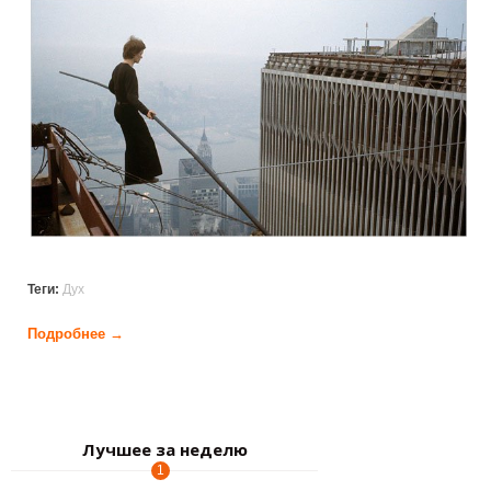
unusual_photo.jpg
Теги:
Дух
Подробнее →
о Фотографии от которых захватывает дух (20
фото)
Страницы
Лучшее за неделю
1