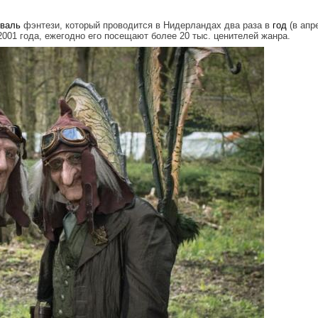
валь
фэнтези, который проводится в Нидерландах два раза в
год
(в апр
2001 года, ежегодно его посещают более 20 тыс. ценителей жанра.