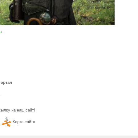
ы
ези (27 фото)
портал
)
ылку на наш сайт!
Карта сайта