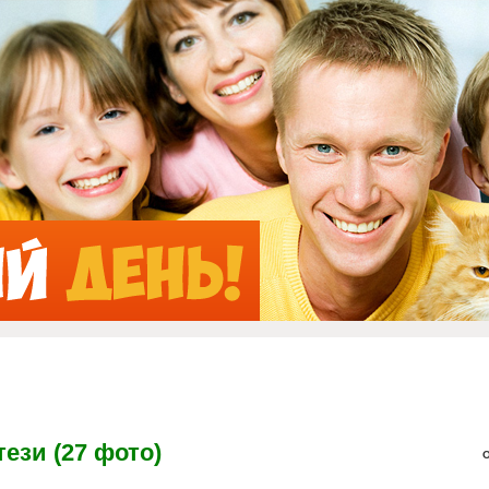
Jump to Navigation
ези (27 фото)
О