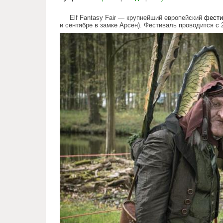
Elf Fantasy Fair — крупнейший европейский
фести
и сентябре в замке Арсен). Фестиваль проводится с 
elf_fantasy_fair.jpg