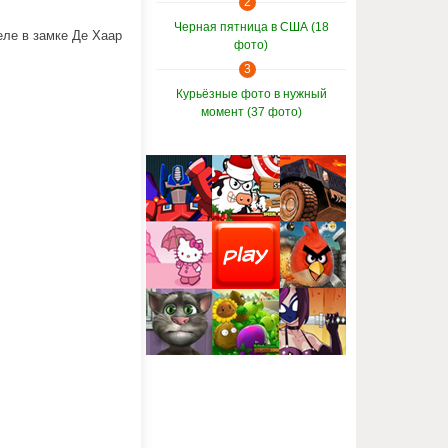
2
Черная пятница в США (18
еле в замке Де Хаар
фото)
3
Курьёзные фото в нужный
момент (37 фото)