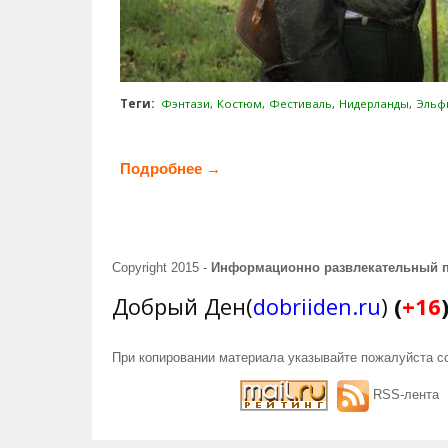
Теги:
Фэнтази
Костюм
Фестиваль
Нидерланды
Эльф
Подробнее →
о Европейский фестиваль фэнт
Copyright 2015 -
Информационно развлекательный 
Добрый Ден(
dobriiden.ru
)
(
+16
При копировании материала указывайте пожалуйста сс
RSS-лента