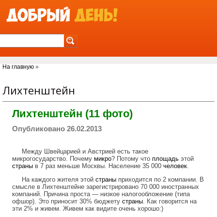
Jump to Navigation
Вы здесь
На главную
»
Лихтенштейн
Лихтенштейн (11 фото)
Опубликовано 26.02.2013
Между Швейцарией и Австрией есть такое
микрогосударство. Почему
микро
? Потому что
площадь
этой
страны
в 7 раз меньше Москвы. Население 35 000
человек
.
На каждого жителя этой
страны
приходится по 2 компании. В
смысле в Лихтенштейне зарегистрировано 70 000 иностранных
компаний. Причина проста — низкое налогообложение (типа
офшор). Это приносит 30% бюджету
страны
. Как говорится на
эти 2% и живем. Живем как видите очень хорошо:)