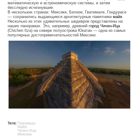
математическую и астрономическую системы, и затем
бесследно исчезнувшие.
В нескольких странах: Мексике, Белизе, Гватемале, Гондурасе
— сохранились выдающиеся архитектурные памятники
майя
.
Несколько из этих удивительных шедевров представлены на
наших панорамах. Это, например, древний
город
Чичен-Ица
(Chichen Itza) на севере полуострова Юкатан — одна из самых
популярных достопримечательностей Мексики.
maya_pyramids_chichen_itza_mexico_n
Теги:
Пирамида
Майя
Чичен-Ица
Мексика