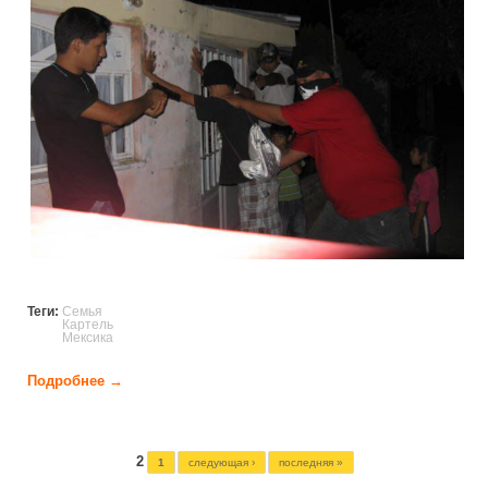
Теги:
Семья
Картель
Мексика
Подробнее →
о Семейные отдых члена мексиканского
наркокартеля (8 фото)
Страницы
2
1
следующая ›
последняя »