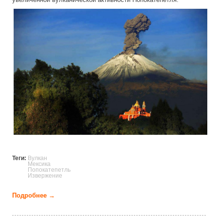
popocatepel_mexican_volcano.jpg
Теги:
Вулкан
Мексика
Попокатепетль
Извержение
Подробнее →
о Попокатепетль - знаменитый мексиканский
вулкан (9 фото)