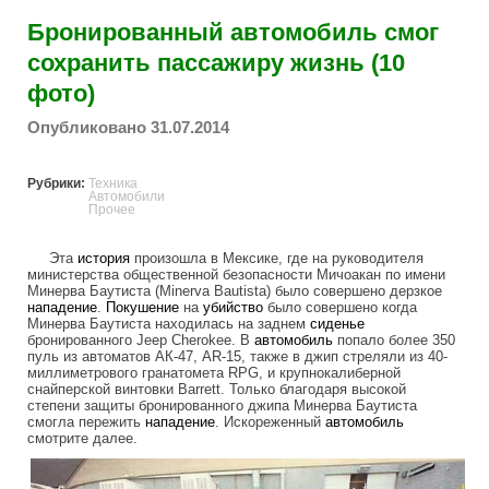
Бронированный автомобиль смог
сохранить пассажиру жизнь (10
фото)
Опубликовано 31.07.2014
Рубрики:
Техника
Автомобили
Прочее
Эта
история
произошла в Мексике, где на руководителя
министерства общественной безопасности Мичоакан по имени
Минерва Баутиста (Minerva Bautista) было совершено дерзкое
нападение
.
Покушение
на
убийство
было совершено когда
Минерва Баутиста находилась на заднем
сиденье
бронированного Jeep Cherokee. В
автомобиль
попало более 350
пуль из автоматов АК-47, AR-15, также в джип стреляли из 40-
миллиметрового гранатомета RPG, и крупнокалиберной
снайперской винтовки Barrett. Только благодаря высокой
степени защиты бронированного джипа Минерва Баутиста
смогла пережить
нападение
. Искореженный
автомобиль
смотрите далее.
armored_car_turned_into_a_sieve.jpg