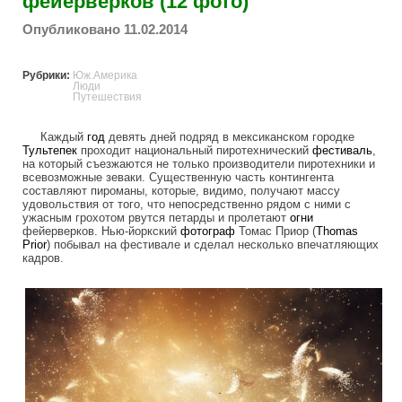
фейерверков (12 фото)
Опубликовано 11.02.2014
Рубрики:
Юж.Америка
Люди
Путешествия
Каждый
год
девять дней подряд в мексиканском городке
Тультепек
проходит национальный пиротехнический
фестиваль
,
на который съезжаются не только производители пиротехники и
всевозможные зеваки. Существенную часть контингента
составляют пироманы, которые, видимо, получают массу
удовольствия от того, что непосредственно рядом с ними с
ужасным грохотом рвутся петарды и пролетают
огни
фейерверков. Нью-йоркский
фотограф
Томас Приор (
Thomas
Prior
) побывал на фестивале и сделал несколько впечатляющих
кадров.
mexican_fireworks_festival.jpg