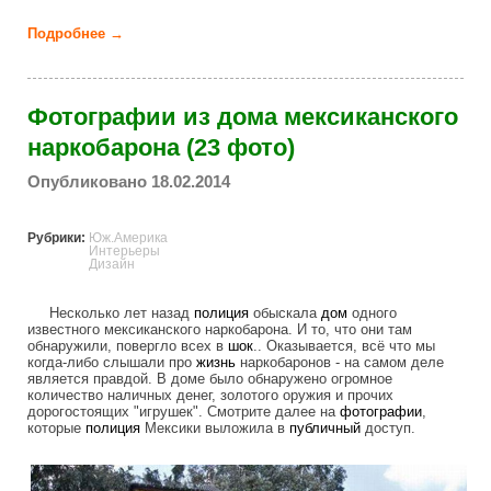
Подробнее →
о Пирамиды Майя Чичен-Ица Мексика (16 фото)
Фотографии из дома мексиканского
наркобарона (23 фото)
Опубликовано 18.02.2014
Рубрики:
Юж.Америка
Интерьеры
Дизайн
Несколько лет назад
полиция
обыскала
дом
одного
известного мексиканского наркобарона. И то, что они там
обнаружили, повергло всех в
шок
.. Оказывается, всё что мы
когда-либо слышали про
жизнь
наркобаронов - на самом деле
является правдой. В доме было обнаружено огромное
количество наличных денег, золотого оружия и прочих
дорогостоящих "игрушек". Смотрите далее на
фотографии
,
которые
полиция
Мексики выложила в
публичный
доступ.
1392612015_001.jpg