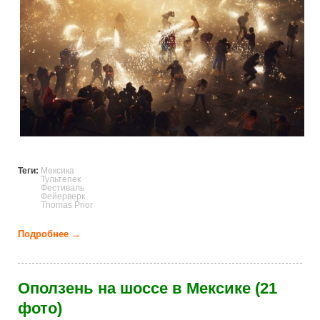
Теги:
Мексика
Тультепек
Фестиваль
Фейерверк
Thomas Prior
Подробнее →
о Мексиканский фестиваль фейерверков (12 фото)
Оползень на шоссе в Мексике (21
фото)