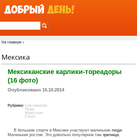
Jump to Navigation
Вы здесь
На главную
»
Мексика
Мексиканские карлики-тореадоры
(16 фото)
Опубликовано 15.10.2014
Рубрики:
Сев.Америка
Люди
Животные
Спорт
В большом спорте в Мексике участвуют маленькие
люди
.
Маленькие ростом. Это довольно популярное там
зрелище
,