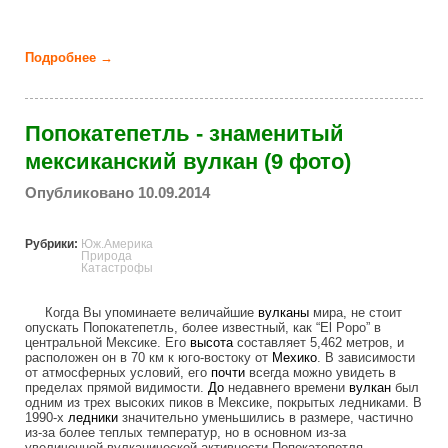
Подробнее →
о Мексиканские карлики-тореадоры (16 фото)
Попокатепетль - знаменитый
мексиканский вулкан (9 фото)
Опубликовано 10.09.2014
Рубрики:
Юж.Америка
Природа
Катастрофы
Когда Вы упоминаете величайшие
вулканы
мира, не стоит
опускать Попокатепетль, более известный, как “El Popo” в
центральной Мексике. Его
высота
составляет 5,462 метров, и
расположен он в 70 км к юго-востоку от
Мехико
. В зависимости
от атмосферных условий, его
почти
всегда можно увидеть в
пределах прямой видимости.
До
недавнего времени
вулкан
был
одним из трех высоких пиков в Мексике, покрытых ледниками. В
1990-х
ледники
значительно уменьшились в размере, частично
из-за более теплых температур, но в основном из-за
увеличенной вулканической активности Попокатепетля.