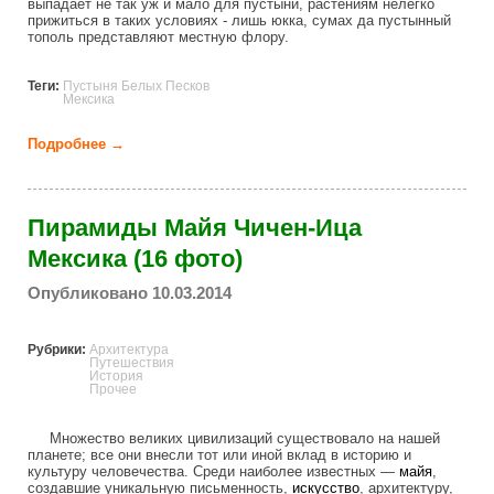
выпадает не так уж и мало для пустыни, растениям нелегко
прижиться в таких условиях - лишь юкка, сумах да пустынный
тополь представляют местную флору.
Теги:
Пустыня Белых Песков
Мексика
Подробнее →
о Пустыня Белых Песков (14 фото)
Пирамиды Майя Чичен-Ица
Мексика (16 фото)
Опубликовано 10.03.2014
Рубрики:
Архитектура
Путешествия
История
Прочее
Множество великих цивилизаций существовало на нашей
планете; все они внесли тот или иной вклад в историю и
культуру человечества. Среди наиболее известных —
майя
,
создавшие уникальную письменность,
искусство
, архитектуру,