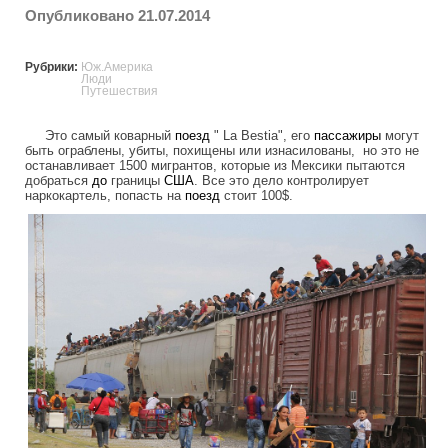
Опубликовано 21.07.2014
Рубрики:
Юж.Америка
Люди
Путешествия
Это самый коварный
поезд
" La Bestia", его
пассажиры
могут
быть ограблены, убиты, похищены или изнасилованы, но это не
останавливает 1500 мигрантов, которые из Мексики пытаются
добраться
до
границы
США
. Все это дело контролирует
наркокартель, попасть на
поезд
стоит 100$.
danger_travel_to_america.jpg