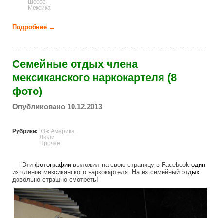
Шоссе
Мексика
Подробнее →
о Оползень на шоссе в Мексике (21 фото)
Семейные отдых члена
мексиканского наркокартеля (8
фото)
Опубликовано 10.12.2013
Рубрики:
Юж.Америка
Люди
Прочее
Эти
фотографии
выложил на свою страницу в Facebook
один
из членов мексиканского наркокартеля. На их семейный
отдых
довольно страшно смотреть!
a_mexican_cartels_family_fun_as_seen_