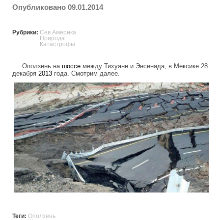
Опубликовано 09.01.2014
Рубрики:
Сев.Америка
Природа
Катастрофы
Оползень на
шоссе
между Тихуане и Энсенада, в Мексике 28
декабря
2013
года. Смотрим далее.
hectic_landslide_in_mexico.jpg
Теги:
Оползень