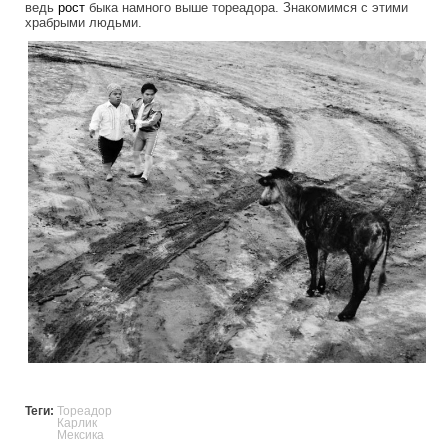
ведь
рост
быка намного выше тореадора. Знакомимся с этими
храбрыми людьми.
mexican_dwarf_toreador.jpg
Теги:
Тореадор
Карлик
Мексика