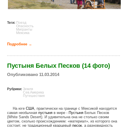
Теги:
Поезд
Опасность
Мигранты
Мексика
Подробнее →
о Опасный путь в Америку (9 фото)
Пустыня Белых Песков (14 фото)
Опубликовано 11.03.2014
Рубрики:
Земля
Сев.Америка
Путешествия
На юге
США
, практически на границе с Мексикой находится
самая необычная
пустыня
в мире -
Пустыня
Белых Песков
(White Sands Desert). И удивительна она не столько своим
цветом, сколько происхождением: «материал», из которого она
состоит, не традиционный кварцевый
песок
, а разновидность