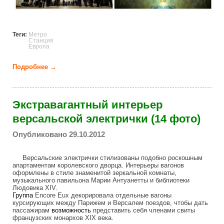
Теги:
Метро
Станция
Европа
Подробнее →
о Самые впечатляющие станции метро в Европе
(23 фото)
Экстравагантный интерьер
версальской электрички (14 фото)
Опубликовано 29.10.2012
Версальские электрички стилизованы подобно роскошным
апартаментам королевского дворца. Интерьеры вагонов
оформлены в стиле знаменитой зеркальной комнаты,
музыкального павильона Марии Антуанетты и библиотеки
Людовика XIV.
Группа
Encore Eux декорировала отдельные вагоны
курсирующих между Парижем и Версалем поездов, чтобы дать
пассажирам
возможность
представить себя членами свиты
французских монархов XIX века.