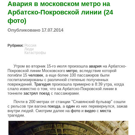
Авария в московском метро на
Арбатско-Покровской линии (24
фото)
Опубликовано 17.07.2014
Рубрики:
Россия
Люди
Катастрофы
Утром во вторник 15-го июля произошла
авария
на Арбатско-
Покровской линии Московского
метро
, вследствие которой
погибли 15
человек
, а еще более 100 пассажиров были
госпитализированы с различной степенью полученных
повреждений.
Трагедия
произошла примерно в 8:39 утра, когда
слало известно о том, что на Арбатско-Покровской линии в
тоннеле
застрял
поезд
с пассажирами.
Почти в 200 метрах от станции "Славянский бульвар" сошли
с рельсов три вагона
поезда
, а
один
из них перевернулся, зажав
внутри людей. Смотрим далее на
фото
и
видео
с
места
трагедии.
accident_in_moscow_subway_lline_arbat