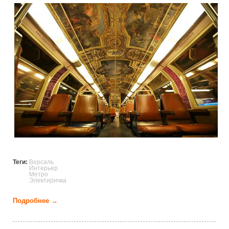
interior_undergraund.jpg
Теги:
Версаль
Интерьер
Метро
Электиричка
Подробнее →
о Экстравагантный интерьер версальской
электрички (14 фото)