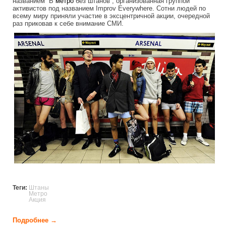
названием “В
метро
без штанов”, организованная группой
активистов под названием Improv Everywhere. Сотни людей по
всему миру приняли участие в эксцентричной акции, очередной
раз приковав к себе внимание СМИ.
in_the_subway_without_pants_in_2013.j
Теги:
Штаны
Метро
Акция
Подробнее →
о В метро без штанов 2013 (29 фото)