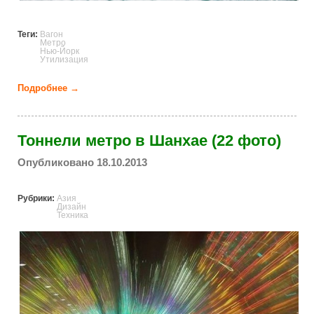
Теги:
Вагон
Метро
Нью-Йорк
Утилизация
Подробнее →
о Как умирают вагоны нью-йоркского метро (23
фото)
Тоннели метро в Шанхае (22 фото)
Опубликовано 18.10.2013
Рубрики:
Азия
Дизайн
Техника
_beautiful_subway.jpg