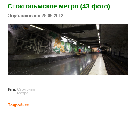
Стокгольмское метро (43 фото)
Опубликовано 28.09.2012
stokhol_metro.jpg
Теги:
Стокгольм
Метро
Подробнее →
о Стокгольмское метро (43 фото)
Страницы