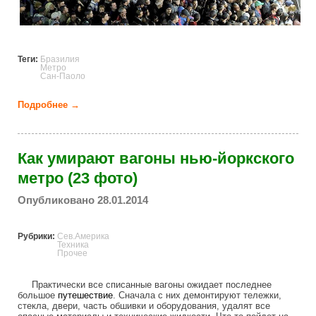
Теги:
Бразилия
Метро
Сан-Паоло
Подробнее →
о Страх и ненависть в метро Сан-Паулу (6 фото)
Как умирают вагоны нью-йоркского
метро (23 фото)
Опубликовано 28.01.2014
Рубрики:
Сев.Америка
Техника
Прочее
Практически все списанные вагоны ожидает последнее
большое
путешествие
. Сначала с них демонтируют тележки,
стекла, двери, часть обшивки и оборудования, удалят все