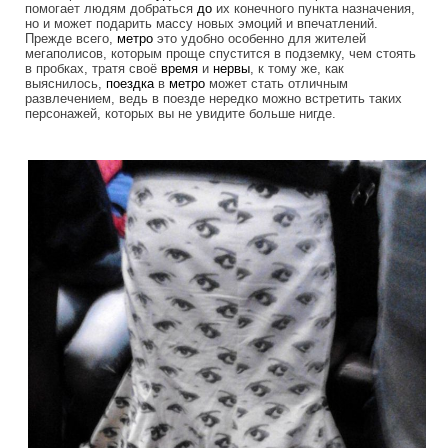
помогает людям добраться
до
их конечного пункта назначения,
но и может подарить массу новых эмоций и впечатлений.
Прежде всего,
метро
это удобно особенно для жителей
мегаполисов, которым проще спустится в подземку, чем стоять
в пробках, тратя своё
время
и
нервы
, к тому же, как
выяснилось,
поездка
в
метро
может стать отличным
развлечением, ведь в поезде нередко можно встретить таких
персонажей, которых вы не увидите больше нигде.
colorful_characters_and_desperate_fash