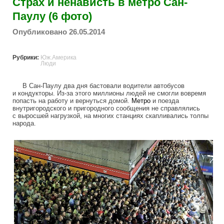
Страх и ненависть в метро Сан-
Паулу (6 фото)
Опубликовано 26.05.2014
Рубрики:
Юж.Америка
Люди
В Сан-Паулу два дня бастовали водители автобусов
и кондукторы. Из-за этого миллионы людей не смогли вовремя
попасть на работу и вернуться домой.
Метро
и поезда
внутригородского и пригородного сообщения не справлялись
с выросшей нагрузкой, на многих станциях скапливались толпы
народа.
subway_in_sao_paolo_hell.jpg