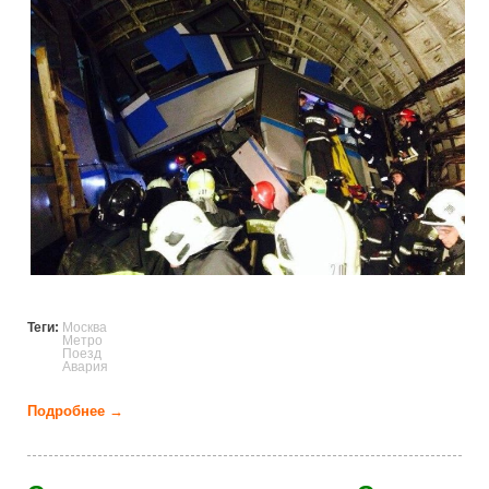
Теги:
Москва
Метро
Поезд
Авария
Подробнее →
о Авария в московском метро на Арбатско-
Покровской линии (24 фото)