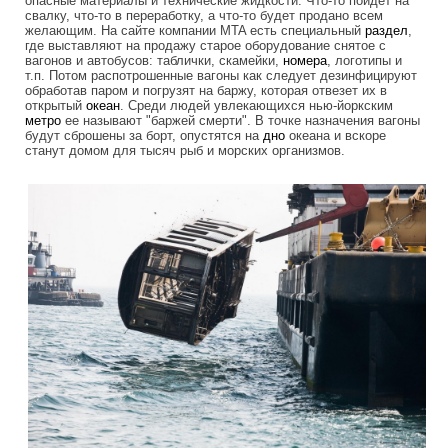
опасные материалы и технические жидкости. Что-то пойдет на
свалку, что-то в переработку, а что-то будет продано всем
желающим. На сайте компании MTA есть специальный
раздел
,
где выставляют на продажу старое оборудование снятое с
вагонов и автобусов: таблички, скамейки,
номера
, логотипы и
т.п. Потом распотрошенные вагоны как следует дезинфицируют
обработав паром и погрузят на баржу, которая отвезет их в
открытый
океан
. Среди людей увлекающихся нью-йоркским
метро
ее называют "баржей смерти". В точке назначения вагоны
будут сброшены за борт, опустятся на
дно
океана и вскоре
станут домом для тысяч рыб и морских организмов.
die_cars_new_york.jpg