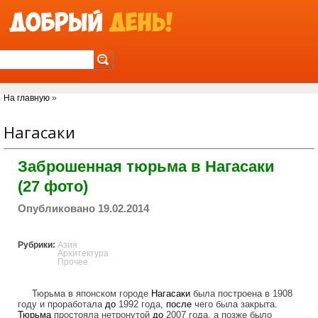
Jump to Navigation
Вы здесь
На главную
»
Нагасаки
Заброшенная тюрьма в Нагасаки
(27 фото)
Опубликовано 19.02.2014
Рубрики:
Азия
Архитектура
Прочее
Тюрьма в японском городе
Нагасаки
была построена в 1908
году и проработала
до
1992 года,
после
чего была закрыта.
Тюрьма
простояла нетронутой
до
2007 года, а позже было