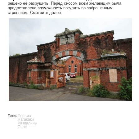
решено её разрушить. Перед сносом всем желающим была
предоставлена
возможность
погулять по заброшенным
строениям. Смотрите далее.
abandoned_prison_in_nagasaki.jpg
Теги:
Тюрьма
Нагасаки
Развалины
Снос