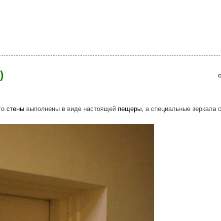
воими руками (19 фото)
)
О
го
стены
выполнены в виде настоящей
пещеры
, а специальные зеркала