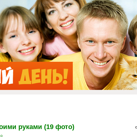
Jump to Navigation
оими руками (19 фото)
О
во