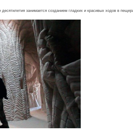
 десятилетия занимается созданием гладких и красивых ходов в пещер
g_a_cave_alone_with_his_dog.jpg