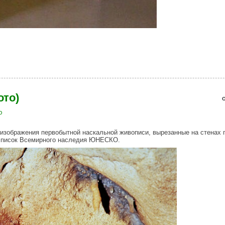
о)
ото)
О
о
 изображения первобытной наскальной живописи, вырезанные на стенах 
 список Всемирного наследия ЮНЕСКО.