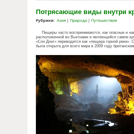
Потрясающие виды внутри кр
Рубрики:
Азия
Природа
Путешествия
Пещеры часто воспринимаются, как опасные и н
расположенной во Вьетнаме и являющейся самое кр
«Сон Донг» переводитcя как «пещера горной реки». 
была открыта для всего мира в 2009 году британски
stunning_views_inside_the_lar