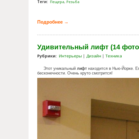
Теги:
Пещера
Резьба
Подробнее →
о Резьба на стенах в пещере с
Удивительный лифт (14 фото
Рубрики:
Интерьеры
Дизайн
Техника
Этот уникальный
лифт
находится в Нью-Йорке. Е
бесконечности. Очень круто смотрится!
unussual_lift_in_new_york.jpg