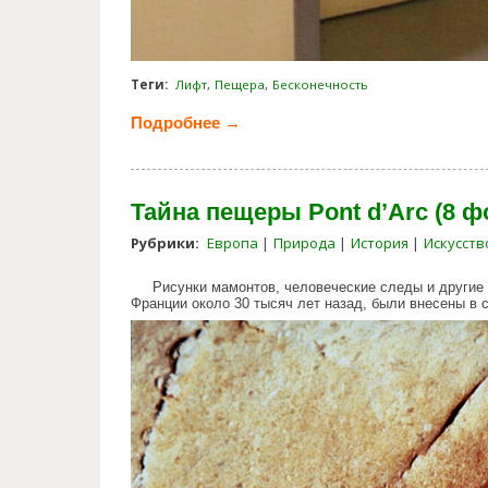
Теги:
Лифт
Пещера
Бесконечность
Подробнее →
о Удивительный лифт (14 фот
Тайна пещеры Pont d’Arc (8 ф
Рубрики:
Европа
Природа
История
Искусств
Рисунки мамонтов, человеческие следы и другие
Франции около 30 тысяч лет назад, были внесены в
secret_of_dark_cave.jpg