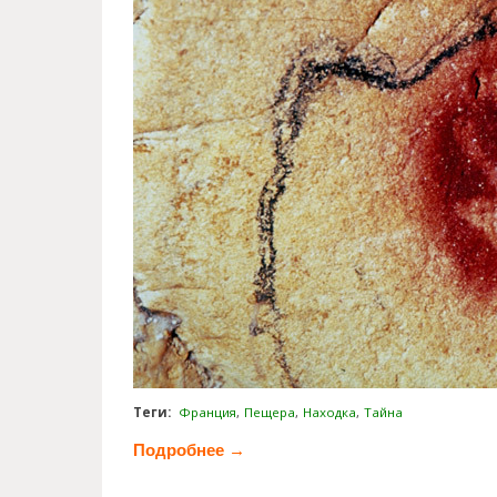
Теги:
Франция
Пещера
Находка
Тайна
Подробнее →
о Тайна пещеры Pont d’Arc (8 