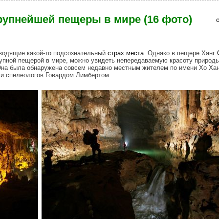
упнейшей пещеры в мире (16 фото)
О
аводящие какой-то подсознательный
страх
места
. Однако в пещере Ханг
упной пещерой в мире, можно увидеть непередаваемую красоту природ
Она была обнаружена совсем недавно местным жителем по имени Хо Хан
ми спелеологов Говардом Лимбертом.
gest_cave_in_the_world.jpg