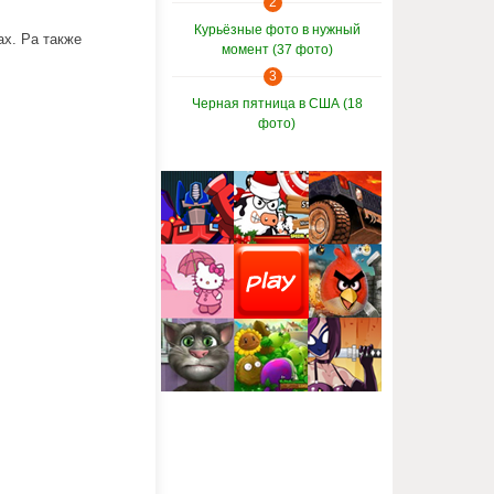
2
Курьёзные фото в нужный
ах. Ра также
момент (37 фото)
3
Черная пятница в США (18
фото)