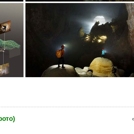
рупнейшей пещеры в мире (16 фото)
фото)
О