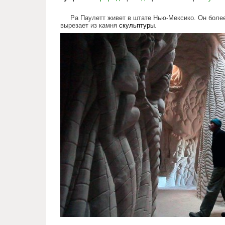
Ра Паулетт живет в штате Нью-Мексико. Он более
вырезает из камня
скульптуры
.
artist_spends_10_years_carvin