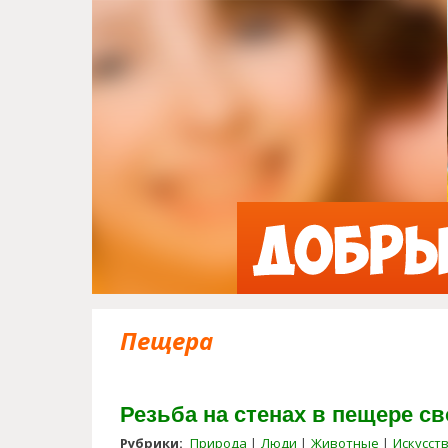
Пещера
Резьба на стенах в пещере св
Рубрики:
Природа
Люди
Животные
Искусст