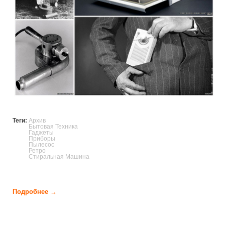
Теги:
Архив
Бытовая Техника
Гаджеты
Приборы
Пылесос
Ретро
Стиральная Машина
Подробнее →
о Бытовые приборы вчерашнего дня (13 фото)