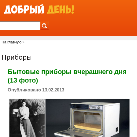
Jump to Navigation
Вы здесь
На главную
»
Приборы
Бытовые приборы вчерашнего дня
(13 фото)
Опубликовано 13.02.2013
appliances_yesterday.jpg