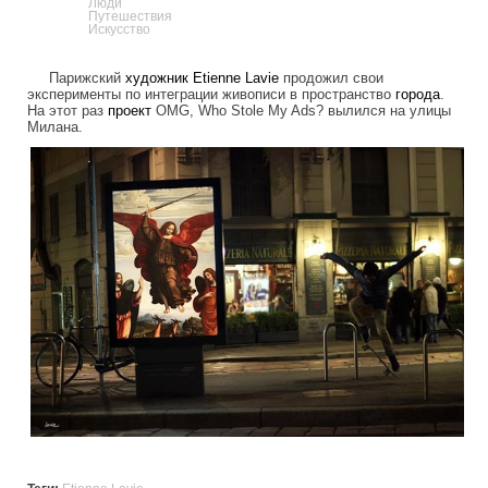
Люди
Путешествия
Искусство
Парижский
художник
Etienne Lavie
продожил свои
эксперименты по интеграции живописи в пространство
города
.
На этот раз
проект
OMG, Who Stole My Ads? вылился на улицы
Милана.
painting_instead_of_advertising_on_the_