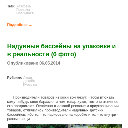
Теги:
Упаковка
Реклама
Реальность
Подробнее →
о Реклама упаковка и реальность (29 фото)
Надувные бассейны на упаковке и
в реальности (6 фото)
Опубликовано 06.05.2014
Рубрики:
Люди
Дизайн
Курьёзы
Производители товаров из кожи вон лезут, чтобы втюхать
кому-нибудь свое барахло, и чем
товар
хуже, тем они активнее
его продвигают. Особенно в ложной рекламе и приукрашивании
товаров, отличились производители надувных детских
бассейнов, ибо то, что нарисовано на коробке и то, что внутри -
разные
вещи
.
inflatable_pools_on_the_packaging_and_i