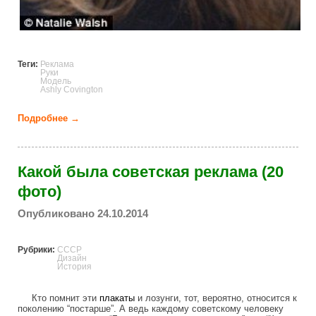
Теги:
Реклама
Руки
Модель
Ashly Covington
Подробнее →
о Женщина, которая зарабатывает себе на жизнь
руками (25 фото)
Какой была советская реклама (20
фото)
Опубликовано 24.10.2014
Рубрики:
СССР
Дизайн
История
Кто помнит эти
плакаты
и лозунги, тот, вероятно, относится к
поколению “постарше”. А ведь каждому советскому человеку