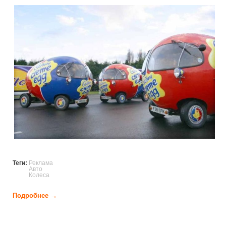
advertising_on_wheels_15.jpg
Теги:
Реклама
Авто
Колеса
Подробнее →
о Реклама на колесах (43 фото)