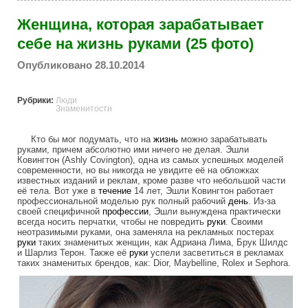
Женщина, которая зарабатывает
себе на жизнь руками (25 фото)
Опубликовано 28.10.2014
Рубрики:
Люди
Знаменитости
Кто бы мог подумать, что на
жизнь
можно зарабатывать
руками, причем абсолютно ими ничего не делая. Эшли
Ковингтон (Ashly Covington), одна из самых успешных моделей
современности, но вы никогда не увидите её на обложках
известных изданий и реклам, кроме разве что небольшой части
её тела. Вот уже в
течение
14 лет, Эшли Ковингтон работает
профессиональной моделью рук полный рабочий
день
. Из-за
своей специфичной
профессии
, Эшли вынуждена практически
всегда носить перчатки, чтобы не повредить
руки
. Своими
неотразимыми руками, она заменяла на рекламных постерах
руки
таких знаменитых женщин, как Адриана Лима, Брук Шилдс
и Шарлиз Терон. Также её
руки
успели засветиться в рекламах
таких знаменитых брендов, как: Dior, Maybelline, Rolex и Sephora.
the_woman_who_earns_his_living_hands