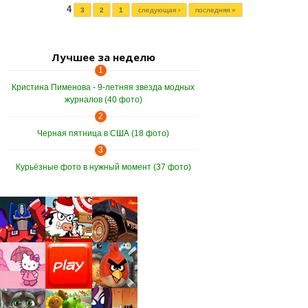
Страницы
4
3
2
1
следующая ›
последняя »
Лучшее за неделю
1
Кристина Пименова - 9-летняя звезда модных
журналов (40 фото)
2
Черная пятница в США (18 фото)
3
Курьёзные фото в нужный момент (37 фото)