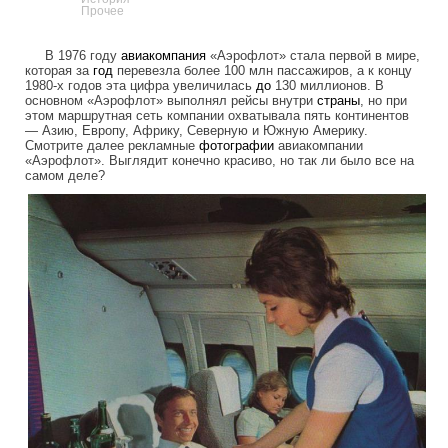
Прочее
В 1976 году
авиакомпания
«Аэрофлот» стала первой в мире,
которая за
год
перевезла более 100 млн пассажиров, а к концу
1980-х годов эта цифра увеличилась
до
130 миллионов. В
основном «Аэрофлот» выполнял рейсы внутри
страны
, но при
этом маршрутная сеть компании охватывала пять континентов
— Азию, Европу, Африку, Северную и Южную Америку.
Смотрите далее рекламные
фотографии
авиакомпании
«Аэрофлот». Выглядит конечно красиво, но так ли было все на
самом деле?
aeroflot_advertizing_from_ussr.jpg