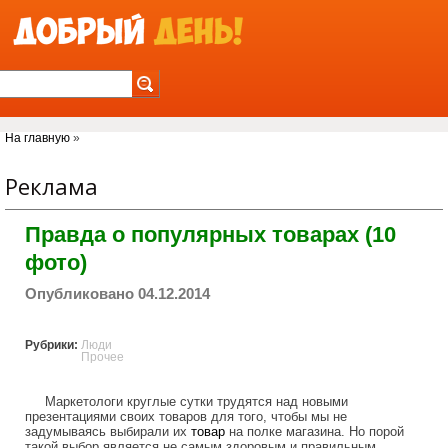
Jump to Navigation
Вы здесь
На главную
»
Реклама
Правда о популярных товарах (10
фото)
Опубликовано 04.12.2014
Рубрики:
Люди
Прочее
Маркетологи круглые сутки трудятся над новыми
презентациями своих товаров для того, чтобы мы не
задумываясь выбирали их
товар
на полке магазина. Но порой
такой выбор является не самым здоровым и правильным.