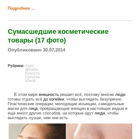
Подробнее →
о Какой была советская реклама (20 фото)
Сумасшедшие косметические
товары (17 фото)
Опубликовано 30.07.2014
Рубрики:
Азия
Дизайн
Красота
Курьёзы
Юмор
В этом мире
внешность
решает всё, поэтому многие
люди
готовы отдать всё
до
копейки
, чтобы выглядеть безупречно.
Пластические операции, молодящие инъекции, самодельные
маски для
лица
, превращающие женщин в настоящих ведьм и
ещё много других способов, на которые идут
люди
, чтобы
выглядеть лучше, чем они есть.
crazy_products_for_beauty.jpg