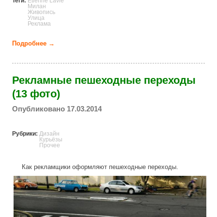
Теги:
Etienne Lavie
Милан
Живопись
Улица
Реклама
Подробнее →
о Живопись вместо рекламы на улицах Милана (15
фото)
Рекламные пешеходные переходы
(13 фото)
Опубликовано 17.03.2014
Рубрики:
Дизайн
Курьёзы
Прочее
Как рекламщики оформляют пешеходные переходы.
advertising_crosswalks.jpg