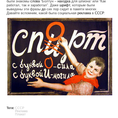
были знакомы
слова
“Болтун –
находка
для шпиона” или “Как
работал, так и заработал”. Даже
шрифт
, которым были
выведены эти фразы
до
сих пор сидит в памяти многих.
Давайте вспомним, какой была социальная
реклама
в
СССР
.
soviet_advertising.jpg
Теги:
СССР
Реклама
Плакат