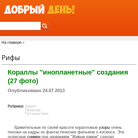
Jump to Navigation
Вы здесь
На главную
»
Рифы
Кораллы "инопланетные" создания
(27 фото)
Опубликовано 24.07.2013
Рубрики:
Земля
Природа
Путешествия
Удивительные по своей красоте коралловые
узоры
очень
похожи на кадры из фантастических фильмов о космосе. Эти
чудесные
снимки
под названием "Живые камни" сделал