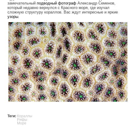
замечательный
подводный
фотограф
Александр Семенов,
который недавно вернулся с Красного моря, где изучал
сложную структуру кораллов. Вас ждут интересные и яркие
узоры
.
sorals_the_alien_creation.jpg
Теги:
Кораллы
Рифы
Море