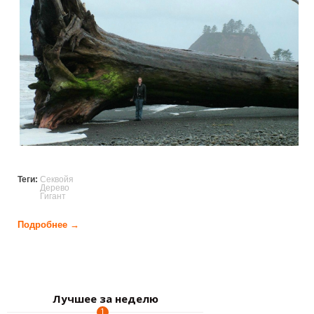
Теги:
Секвойя
Дерево
Гигант
Подробнее →
о Секвойи - древние гиганты (14 фото)
Страницы
Лучшее за неделю
1