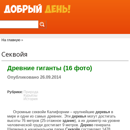
Jump to Navigation
Вы здесь
На главную
»
Секвойя
Древние гиганты (16 фото)
Опубликовано 26.09.2014
Рубрики:
Природа
Курьёзы
История
Огромные секвойи Калифорнии – крупнейшие
деревья
в
мире и одни из самых древних. Эти
деревья
могут достигать
высоты 76 метров (25-этажное
здание
), а их диаметр на уровне
человеческой груди достигает 9 метров.
Дерево
генерала
Шермана в национальном парке
Секвойя
составляет 1478