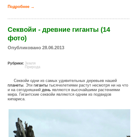
Подробнее →
о Древние гиганты (16 фото)
Секвойи - древние гиганты (14
фото)
Опубликовано 28.06.2013
Рубрики:
Земля
Природа
Секвойи одни из самых удивительных деревьев нашей
планеты
. Эти
гиганты
тысячелетиями растут несмотря ни на что
и на сегодняшний
день
являются высочайшими растениями
мира. Гигантские секвойи являются одним из подвидов
кипариса.
sequoia_ancient_giants_new.jpg