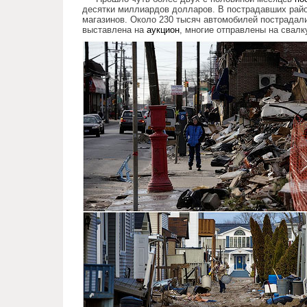
десятки миллиардов долларов. В пострадавших рай
магазинов. Около 230 тысяч автомобилей пострадал
выставлена на
аукцион
, многие отправлены на свалк
hurricane_sandy_80_days_later