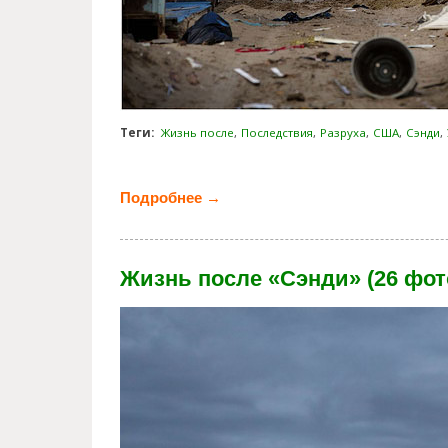
Теги:
Жизнь после
Последствия
Разруха
США
Сэнди
Подробнее →
о Ураган Сэнди: 80 дней спустя
Жизнь после «Сэнди» (26 фот
life_after_sandy.jpg