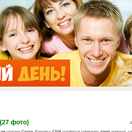
Jump to Navigation
(27 фото)
О
сле
урагана
Сэнди
. Конгресс
США
готовится утвердить
пакет
помощи, с