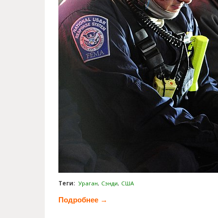
Теги:
Ураган
Сэнди
США
Подробнее →
о Ураган Сэнди-неделя спустя 