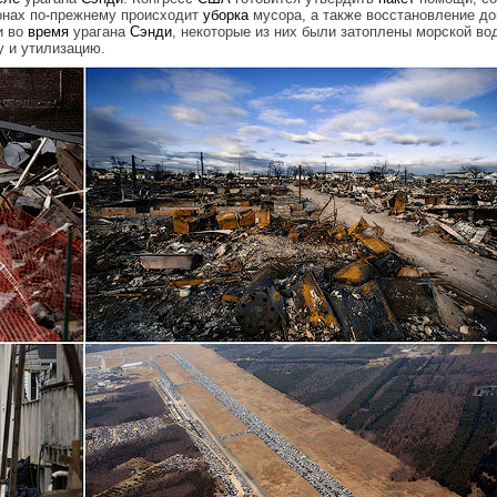
онах по-прежнему происходит
уборка
мусора, а также восстановление до
и во
время
урагана
Сэнди
, некоторые из них были затоплены морской вод
у и утилизацию.
.jpg