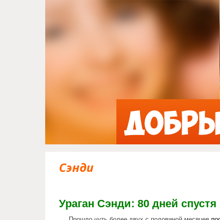
Сэнди
Ураган Сэнди: 80 дней спустя 
Прошло чуть более двух с половиной месяцев
по