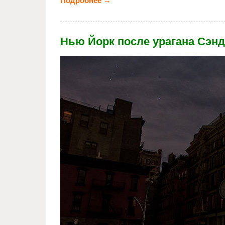
Подробнее →
о Жизнь после «Сэнди» (26 фо
Нью Йорк после урагана Сэнд
new_york_after_hurricane.jpg