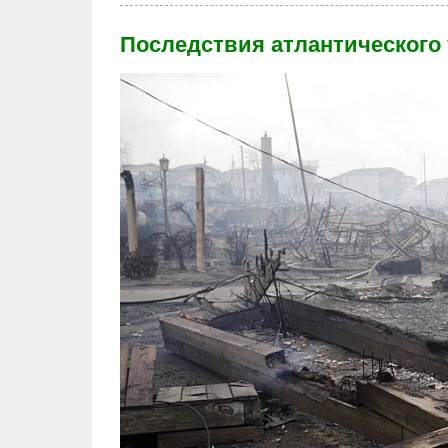
Последствия атлантического 
hurricane_sandy.jpg