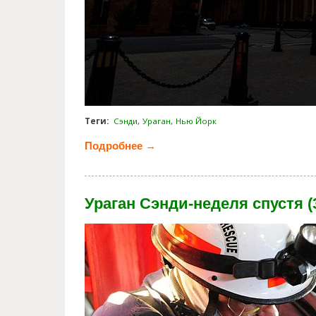
Теги:
Сэнди
Ураган
Нью Йорк
Подробнее →
о Нью Йорк после урагана Сэн
Ураган Сэнди-неделя спустя (
huricane_sandy_one_week_late