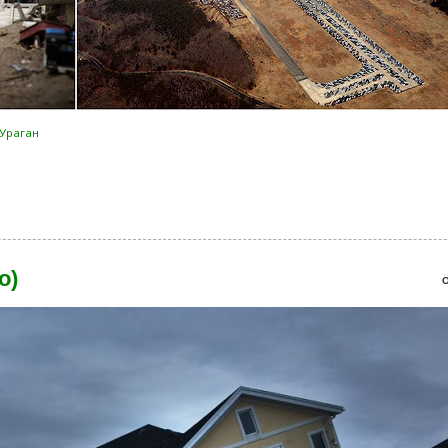
Ураган
 (27 фото)
о)
О