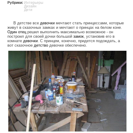
Рубрики:
Интерьеры
Дизайн
Дети
В детстве все
девочки
мечтают стать принцессами, которые
живут в сказочных замках и мечтают о принцах на белом коне.
Один
отец
решил выполнить максимально возможное - он
построил для своей дочки большой
замок
, установив его в
комнате
девочки
. С принцем, конечно, придется подождать, а
вот сказочное
детство
девочке обеспечено.
father_built_a_fairy_house_for_daughter