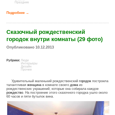
Праздник
Подробнее →
о Рождественская сказка огоньков (24 фото)
Сказочный рождественский
городок внутри комнаты (29 фото)
Опубликовано 10.12.2013
Рубрики:
Люди
Интерьеры
Дизайн
Прочее
Удивительный маленький рождественский
городок
построила
талантливая
женщина
в комнате своего
дома
из
рождественских украшений, которые она собирала каждое
рождество
. На построение этого сказочного городка ушло около
60 часов и пяти бутылок вина.
fabulous_christmas_town_inside_the_ro