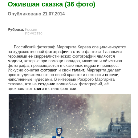
Ожившая сказка (36 фото)
Опубликовано 21.07.2014
Рубрики:
Россия
Искусство
Российский фотограф Маргарита Карева специализируется
на художественной
фотографии
в стиле фэнтези. Главными
героинями её сюрреалистических фотографий являются
модели
, которые при помощи нарядов, макияжа и объектива
фотографа, превращаются в сказочных ведьм и принцесс.
Искусно сочетая
фотошоп
и свой
талант
, Маргарита делает
просто удивительные по своей красоте и нежности
снимки
,
наполненные чудесами. В интервью Росфото Маргарита
сказала, что на
создание
волшебных фотографий, её
вдохновляют
книги
в стиле фэнтези.
live_fairytales.jpg