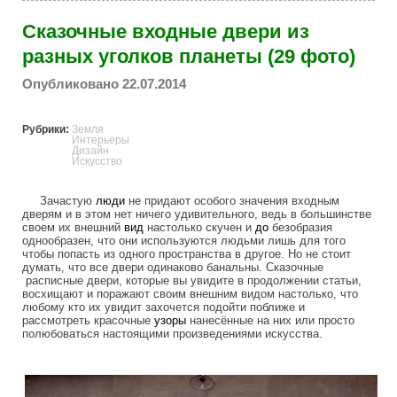
Сказочные входные двери из
разных уголков планеты (29 фото)
Опубликовано 22.07.2014
Рубрики:
Земля
Интерьеры
Дизайн
Искусство
Зачастую
люди
не придают особого значения входным
дверям и в этом нет ничего удивительного, ведь в большинстве
своем их внешний
вид
настолько скучен и
до
безобразия
однообразен, что они используются людьми лишь для того
чтобы попасть из одного пространства в другое. Но не стоит
думать, что все двери одинаково банальны. Сказочные
расписные двери, которые вы увидите в продолжении статьи,
восхищают и поражают своим внешним видом настолько, что
любому кто их увидит захочется подойти поближе и
рассмотреть красочные
узоры
нанесённые на них или просто
полюбоваться настоящими произведениями искусства.
fairy_doors_from_around_the_world.jpg