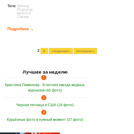
Теги:
Липецк
Подъезд
Красота
Сказка
Подробнее →
о Сказочный подъезд в Липецке (32 фото)
Страницы
2
1
следующая ›
последняя »
Лучшее за неделю
1
Кристина Пименова - 9-летняя звезда модных
журналов (40 фото)
2
Черная пятница в США (18 фото)
3
Курьёзные фото в нужный момент (37 фото)