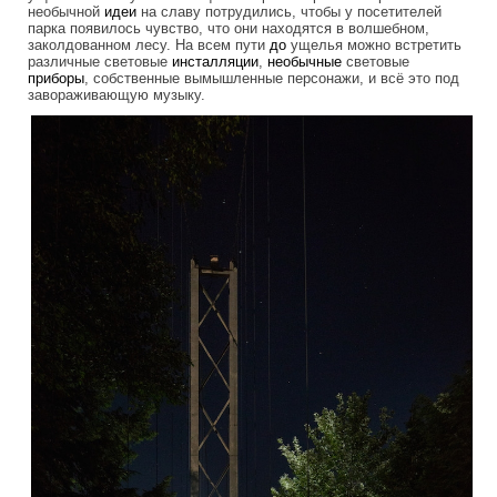
необычной
идеи
на славу потрудились, чтобы у посетителей
парка появилось чувство, что они находятся в волшебном,
заколдованном лесу. На всем пути
до
ущелья можно встретить
различные световые
инсталляции
,
необычные
световые
приборы
, собственные вымышленные персонажи, и всё это под
завораживающую музыку.
foresta_lumina_1.jpg