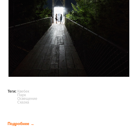
Теги:
Квебек
Парк
Освещение
Сказка
Подробнее →
о Люминесцентный парк переносящий в сказку (12
фото)