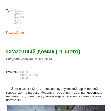
Теги:
Замок
Домик
Сказка
Отец
Дочь
Подробнее →
о Отец построил сказочный домик для своей
дочери (21 фото)
Сказочный домик (11 фото)
Опубликовано 15.01.2014
Рубрики:
Европа
Архитектура
Дизайн
Этот сказочный дом построен супружеской парой врачей в
городе Целль на реке Мозель в Германии. Каменная
черепица
,
песчаник и другие природные материалы использовались для
постройки.
house_from_fairytale_in_germany.jpg