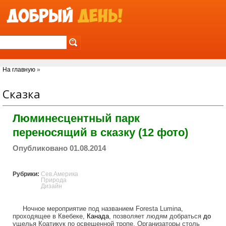
Jump to Navigation
Вы здесь
На главную
»
Сказка
Люминесцентный парк
переносящий в сказку (12 фото)
Опубликовано 01.08.2014
Рубрики:
Сев.Америка
Природа
Дизайн
Ночное мероприятие под названием Foresta Lumina,
проходящее в Квебеке,
Канада
, позволяет людям добраться
до
ущелья Коатикук по освещенной тропе. Организаторы столь