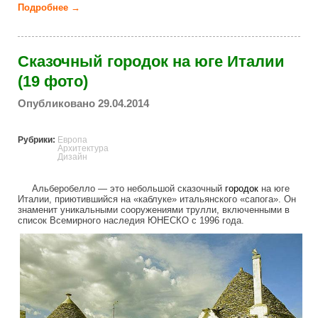
Подробнее →
о Сказка из бетона (43 фото)
Сказочный городок на юге Италии
(19 фото)
Опубликовано 29.04.2014
Рубрики:
Европа
Архитектура
Дизайн
Альберобелло — это небольшой сказочный
городок
на юге
Италии, приютившийся на «каблуке» итальянского «сапога». Он
знаменит уникальными сооружениями трулли, включенными в
список Всемирного наследия ЮНЕСКО с 1996 года.
fairy_town_in_italy.jpg