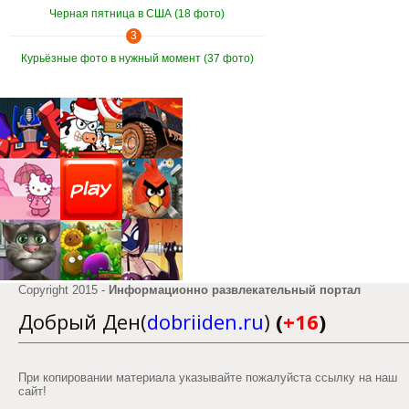
Черная пятница в США (18 фото)
3
Курьёзные фото в нужный момент (37 фото)
Copyright 2015 -
Информационно развлекательный портал
Добрый Ден(
dobriiden.ru
)
(
+16
)
При копировании материала указывайте пожалуйста ссылку на наш
сайт!