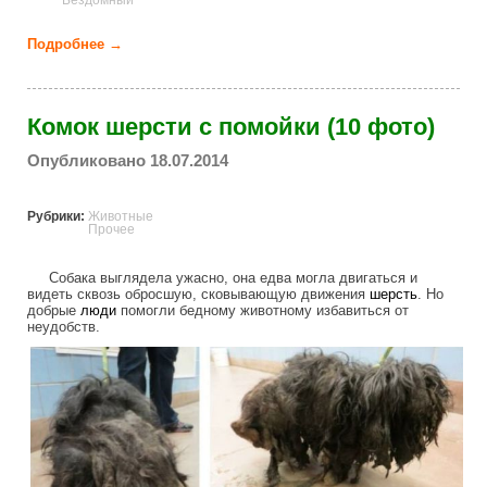
Бездомный
Подробнее →
о Нью-йоркский стилист бесплатно стрижет
бездомных (15 фото)
Комок шерсти с помойки (10 фото)
Опубликовано 18.07.2014
Рубрики:
Животные
Прочее
Собака выглядела ужасно, она едва могла двигаться и
видеть сквозь обросшую, сковывающую движения
шерсть
. Но
добрые
люди
помогли бедному животному избавиться от
неудобств.
a_bedraggled_pile_of_fur_becomes_a_sw