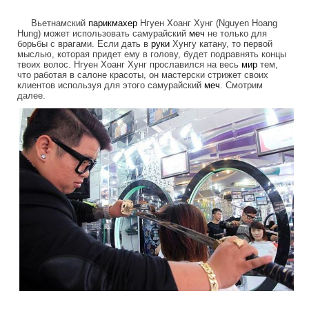
Вьетнамский
парикмахер
Нгуен Хоанг Хунг (Nguyen Hoang
Hung) может использовать самурайский
меч
не только для
борьбы с врагами. Если дать в
руки
Хунгу катану, то первой
мыслью, которая придет ему в голову, будет подравнять концы
твоих волос. Нгуен Хоанг Хунг прославился на весь
мир
тем,
что работая в салоне красоты, он мастерски стрижет своих
клиентов используя для этого самурайский
меч
. Смотрим
далее.
vietnamese_barber_uses_a_samurai_swor