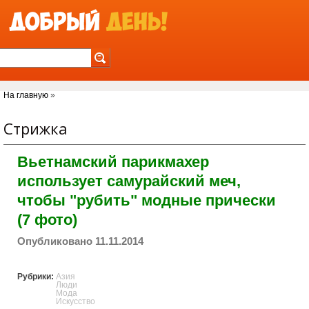
Jump to Navigation
Вы здесь
На главную
»
Стрижка
Вьетнамский парикмахер
использует самурайский меч,
чтобы "рубить" модные прически
(7 фото)
Опубликовано 11.11.2014
Рубрики:
Азия
Люди
Мода
Искусство