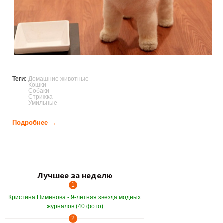
Теги:
Домашние животные
Кошки
Собаки
Стрижка
Умильные
Подробнее →
о Полубритые животные (26 фото)
Страницы
Лучшее за неделю
1
Кристина Пименова - 9-летняя звезда модных
журналов (40 фото)
2