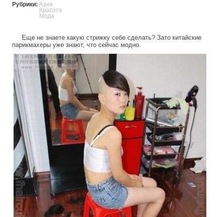
Рубрики:
Азия
Красота
Мода
Еще не знаете какую стрижку себе сделать? Зато китайские
парикмахеры уже знают, что сейчас модно.
greetings_from_chinese_stylists_1.jpg