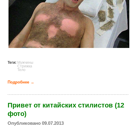
Теги:
Мужчины
Стрижка
Тело
Подробнее →
о Креативные стрижки на мужском теле (19 фото)
Привет от китайских стилистов (12
фото)
Опубликовано 09.07.2013