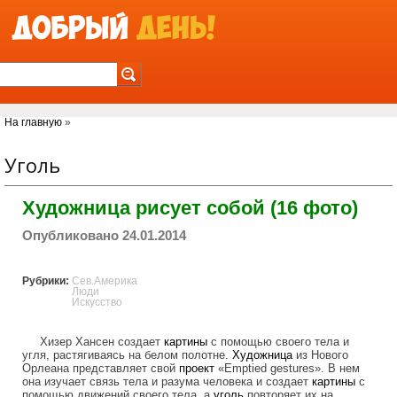
Jump to Navigation
Вы здесь
На главную
»
Уголь
Художница рисует собой (16 фото)
Опубликовано 24.01.2014
Рубрики:
Сев.Америка
Люди
Искусство
Хизер Хансен создает
картины
с помощью своего тела и
угля, растягиваясь на белом полотне.
Художница
из Нового
Орлеана представляет свой
проект
«Emptied gestures». В нем
она изучает связь тела и разума человека и создает
картины
с
помощью движений своего тела, а
уголь
повторяет их на