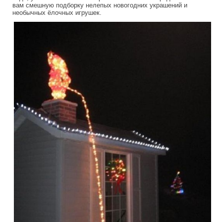
вам смешную подборку нелепых новогодних украшений и
необычных ёлочных игрушек.
crazy_cristmas_decorations.jpg