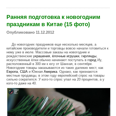
Ранняя подготовка к новогодним
праздникам в Китае (15 фото)
Опубликовано 11.12.2012
До новогодних праздников еще несколько месяцев, а
китайские производители и торговцы вовсю начали готовиться к
нему уже в июле. Массовые заказы на новогодние и
рождественские
украшения
,
ёлочные игрушки
,
гирлянды
,
искусственные ёлки обычно начинают поступать в
город
Иу,
расположенный в 300 км к югу от Шанхая, в сентябре.
Новогодние товары заказываются из таких далеких мест, как
Европа
,
США
и Южная
Америка
. Однако, как признаются
местные продавцы, в этом году европейский спрос на товары
сильно сократился. У кого-то спрос упал на 20 процентов, а у
кого-то даже на 40.
early_preparation_for_the_new_year_hol