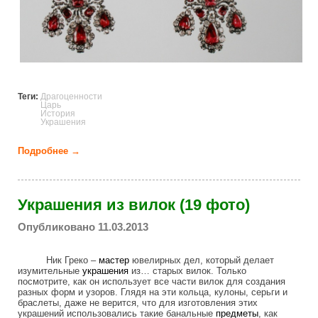
Теги:
Драгоценности
Царь
История
Украшения
Подробнее →
о Сокровища дома Романовых. Утраченное и
сохраненное (32 фото)
Украшения из вилок (19 фото)
Опубликовано 11.03.2013
Ник Греко –
мастер
ювелирных дел, который делает
изумительные
украшения
из… старых вилок. Только
посмотрите, как он использует все части вилок для создания
разных форм и узоров. Глядя на эти кольца, кулоны, серьги и
браслеты, даже не верится, что для изготовления этих
украшений использовались такие банальные
предметы
, как