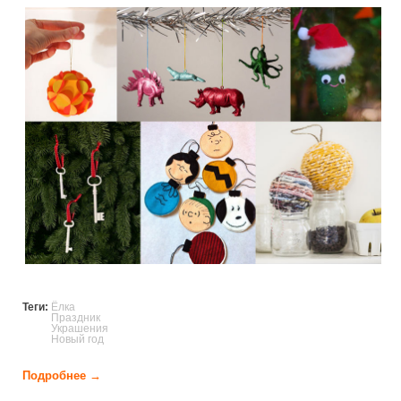
christmas_decorations_with_his_hands.
Теги:
Ёлка
Праздник
Украшения
Новый год
Подробнее →
о Елочные украшения своими руками (32 фото)