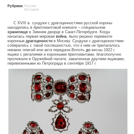
Рубрики:
Россия
История
С XVIII в. сундуки с драгоценностями русской короны
находились в бриллиантовой комнате – специальном
хранилище
в Зимнем дворце в Санкт-Петербурге. Когда
началась первая мировая
война
, было решено перевезти
коронные
драгоценности
в Москву. Сундуки с драгоценностями
собирались с такой поспешностью, что к ним не прилагалось
никаких описей или акта передачи.Вплоть
до
весны 1922 г.
ящики с регалиями и коронными бриллиантами, благополучно
пролежали в Оружейной палате, заваленные другими ящиками,
перевезенными из Петрограда в сентябре 1917 г.
romanov_treasures_lost_and_found_123