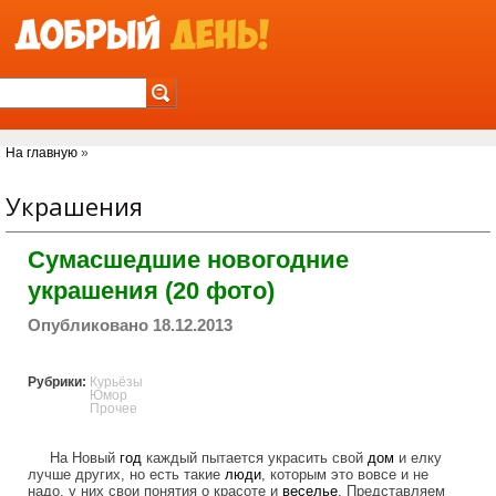
Jump to Navigation
Вы здесь
На главную
»
Украшения
Сумасшедшие новогодние
украшения (20 фото)
Опубликовано 18.12.2013
Рубрики:
Курьёзы
Юмор
Прочее
На Новый
год
каждый пытается украсить свой
дом
и елку
лучше других, но есть такие
люди
, которым это вовсе и не
надо, у них свои понятия о красоте и
веселье
. Представляем