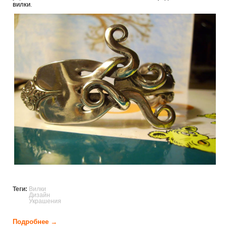
вилки
.
decoration_of_the_forks.jpg
Теги:
Вилки
Дизайн
Украшения
Подробнее →
о Украшения из вилок (19 фото)