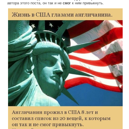
автора этого поста, он так и не
смог
к ним привыкнуть.
life_in_america_through_the_eyes_of_a