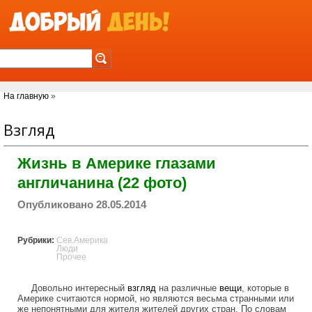
Jump to Navigation
Вы здесь
На главную
»
Взгляд
Жизнь в Америке глазами
англичанина (22 фото)
Опубликовано 28.05.2014
Рубрики:
Сев.Америка
Люди
Прочее
Довольно интересный
взгляд
на различные
вещи
, которые в
Америке считаются нормой, но являются весьма странными или
же непонятными для жителя жителей других стран. По словам