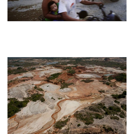
columbia_gold_13.jpg