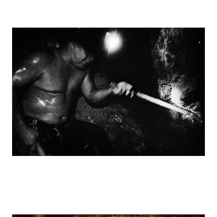
columbia_gold_8.jpg
columbia_gold_9.jpg