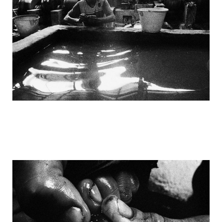
columbia_gold_25.jpg