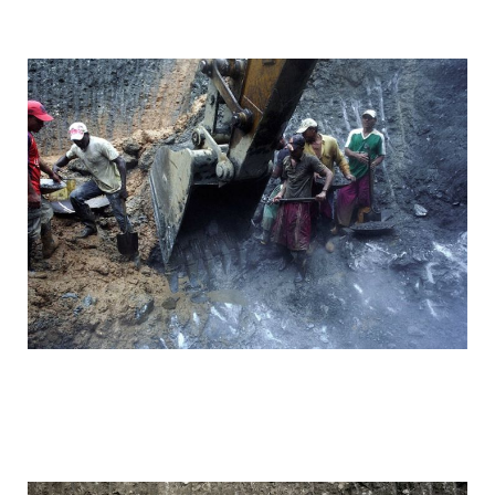
columbia_gold_1.jpg
columbia_gold_2.jpg