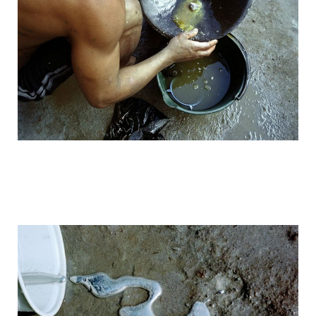
columbia_gold_18.jpg