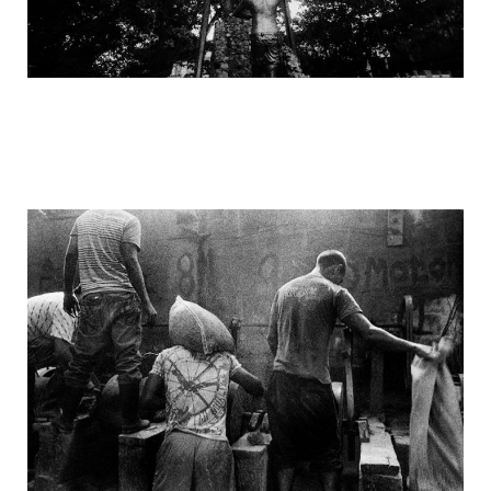
columbia_gold_20.jpg