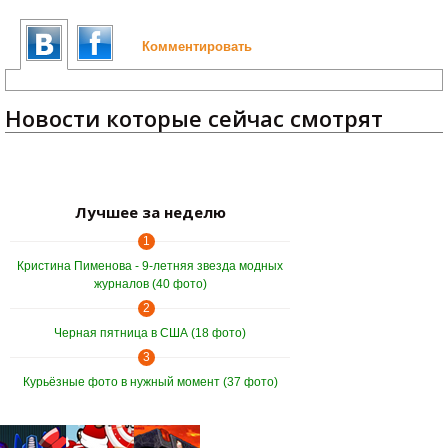
Комментировать
Новости которые сейчас смотрят
Лучшее за неделю
1
Кристина Пименова - 9-летняя звезда модных
журналов (40 фото)
2
Черная пятница в США (18 фото)
3
Курьёзные фото в нужный момент (37 фото)