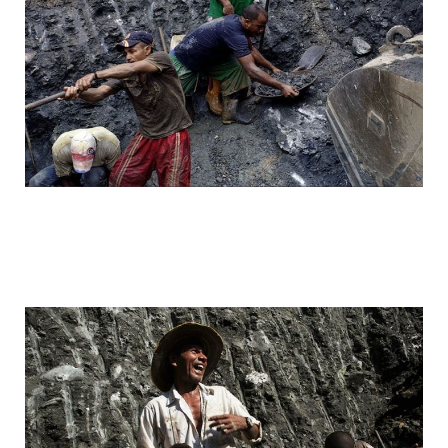
columbia_gold_4.jpg