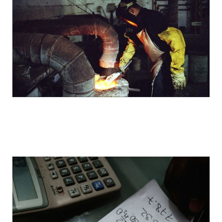
columbia_gold_11.jpg